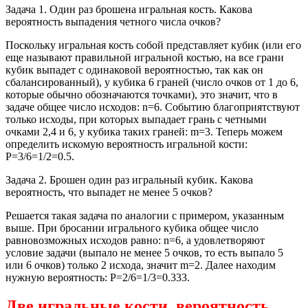
Задача 1. Один раз брошена игральная кость. Какова
вероятность выпадения четного числа очков?
Поскольку игральная кость собой представляет кубик (или его
еще называют правильной игральной костью, на все грани
кубик выпадет с одинаковой вероятностью, так как он
сбалансированный), у кубика 6 граней (число очков от 1 до 6,
которые обычно обозначаются точками), это значит, что в
задаче общее число исходов: n=6. Событию благоприятствуют
только исходы, при которых выпадает грань с четными
очками 2,4 и 6, у кубика таких граней: m=3. Теперь можем
определить искомую вероятность игральной кости:
P=3/6=1/2=0.5.
Задача 2. Брошен один раз игральный кубик. Какова
вероятность, что выпадет не менее 5 очков?
Решается такая задача по аналогии с примером, указанным
выше. При бросании игрального кубика общее число
равновозможных исходов равно: n=6, а удовлетворяют
условие задачи (выпало не менее 5 очков, то есть выпало 5
или 6 очков) только 2 исхода, значит m=2. Далее находим
нужную вероятность: P=2/6=1/3=0.333.
Две игральные кости, вероятность.