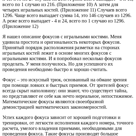
всего по 1 случаю из 216. (Приложение 10) А затем для
четырех игральных костей. (Приложение 11) Случаев всего
1296. Чаще всего выпадает сумма 14, это 146 случаев из 1296.
А реже всего выпадает - 4 и 24, всего по 1 случаю из 1296.
(Приложение 12)
Я нашел описание фокусов с игральными костями. Меня
удивила простота и оригинальность некоторых фокусов.
Принятый порядок расположения разметки на сторонах
игральных костей лежит в основе многих фокусов с
игральными костями. И я попробовал несколько фокусов
проделать. У меня получилось. Но для успешного их
проведения необходимо быстро и хорошо считать.
Фокус – это искусный трюк, основанный на обмане зрения
при помощи ловких и быстрых приемов. От зрителей фокус
всегда скрыт наполовину: они знают, что существует тайна,
но представляют ее себе как нечто нереальное, непостижимое.
Математические фокусы являются своеобразной
демонстрацией математических закономерностей.
Успех каждого фокуса зависит от хорошей подготовки и
тренировки, от легкости исполнения каждого номера, точного
расчета, умелого владения приемами, необходимыми для
проведения фокуса. Такие фокусы производят большое