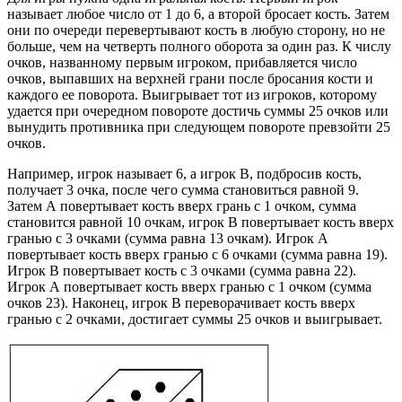
называет любое число от 1 до 6, а второй бросает кость. Затем
они по очереди перевертывают кость в любую сторону, но не
больше, чем на четверть полного оборота за один раз. К числу
очков, названному первым игроком, прибавляется число
очков, выпавших на верхней грани после бросания кости и
каждого ее поворота. Выигрывает тот из игроков, которому
удается при очередном повороте достичь суммы 25 очков или
вынудить противника при следующем повороте превзойти 25
очков.
Например, игрок называет 6, а игрок В, подбросив кость,
получает 3 очка, после чего сумма становиться равной 9.
Затем А повертывает кость вверх грань с 1 очком, сумма
становится равной 10 очкам, игрок В повертывает кость вверх
гранью с 3 очками (сумма равна 13 очкам). Игрок А
повертывает кость вверх гранью с 6 очками (сумма равна 19).
Игрок В повертывает кость с 3 очками (сумма равна 22).
Игрок А повертывает кость вверх гранью с 1 очком (сумма
очков 23). Наконец, игрок В переворачивает кость вверх
гранью с 2 очками, достигает суммы 25 очков и выигрывает.