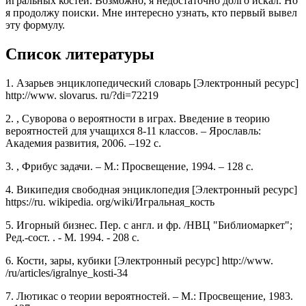
игральных костей. Возможно, я недостаточно долго искал. Но
я продолжу поиски. Мне интересно узнать, кто первый вывел
эту формулу.
Список литературы
1. Азарьев энциклопедический словарь [Электронный ресурс]
http://www. slovarus. ru/?di=72219
2. , Суворова о вероятности в играх. Введение в теорию
вероятностей для учащихся 8-11 классов. – Ярославль:
Академия развития, 2006. –192 с.
3. , Фрибус задачи. – М.: Просвещение, 1994. – 128 с.
4. Википедия свободная энциклопедия [Электронный ресурс]
https://ru. wikipedia. org/wiki/Игральная_кость
5. Игорный бизнес. Пер. с англ. и фр. /НВЦ "Библиомаркет";
Ред.-сост. . - М. 1994. - 208 с.
6. Кости, зары, кубики [Электронный ресурс] http://www.
/ru/articles/igralnye_kosti-34
7. Лютикас о теории вероятностей. – М.: Просвещение, 1983.