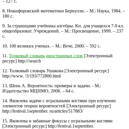
– 127 с.
8. Никифоровский математики Бернулли. – М.: Наука, 1984. –
180 с.
9. За страницами учебника алгебры. Кн. для учащихся 7-9 кл.
общеобразоват. Учреждений. – М.: Просвещение, 1999. – 237
с.
10. 100 великих ученых. – М.: Вече, 2000. – 592 с.
11.
Толковый словарь
иностранных слов
[Электронный
ресурс] http:///search
12. Толковый словарь Ушакова [Электронный ресурс]
http://www. /3/193/772800.html
13. Шень А. Вероятность: примеры и задачи. - М.:
Издательство МЦНМО, 2008. – 64 с.
14. Яковлева задачи с игральными костями при изучении
элементов теории вероятностей [Электронный ресурс]
http://festival.1september. ru/articles/517883/
15. Яковлева и забавные фокусы с игральными костями
[Электронный ресурс] http://festival.1september.