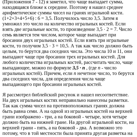
(Приложения 7 - 12) я заметил, что чаще выпадает сумма,
находящаяся ближе к середине. Поэтому я нашел среднее
арифметическое суммы чисел на гранях игральной кости.
(1+2+3+4+5+6) : 6 = 3,5. Получилось число 3,5. Затем я
умножил это число на количество игральных костей. Если
взять две игральные кости, то произведение 3,5 · 2 = 7. Число
семь является тем числом, которое чаще выпадает при
бросании двух игральных костей. Если взять три игральные
кости, то получим 3,5 · 3 = 10,5. А так как число должно быть
целым, то берутся два соседних числа. Это числа 10 и 11, они
выпадают чаще при бросании трех игральных костей. Для
любого количества игральных костей, рассчитать число, чаще
выпадающее, можно по формуле
3,5 ·
n
, (где
n
- число
игральных костей). Причем, если
n
нечетное число, то берутся
два соседних числа, для определения числа чаще
выпадающего при бросании игральных костей.
Я рассмотрел библейский рисунок и нашел несоответствие.
На двух игральных костях неправильно нанесены разметки.
Так как сумма чисел на противоположных гранях должна
быть равна семи. А на одной из игральных костей на верхней
грани изображено - три, а на боковой - четыре, хотя четыре
должно быть на нижней гране. На другой игральной кости, на
верхней грани - пять, а на боковой - два. А возможно это
потому, что в той местности была принята другая разметка на