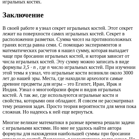
игральных костях.
Заключение
В своей работе я узнал секрет игральных костей. Этот секрет
лежит на поверхности самих игральных костей. Секрет в
расположении разметки. Сумма чисел на противоположных
гранях всегда равна семи. С помощью экспериментов и
математических расчетов я нашел сумму, которая выпадает
чаще при бросании игральных костей, и которая зависит от
числа игральных костей. Эту сумму можно записать в виде
формулы
3,5
·
n
, где
n
число игральных костей. При изучении
этой темы я узнал, что игральные кости возникли около 3000
лет до нашей эры. Места, где находили археологи самые
древние предметы для игры – это Египет, Иран, Ирак и
Индия. Узнал о многообразии форм и видов игральных
костей. А так же, где используются игральные кости и
свойства, которыми они обладают. Я совсем не рассматривал
тему решения задач. Просто теория вероятности для меня пока
сложная. Но надеюсь к ней еще вернуться.
Многие великие математики в разные времена решали задачи
с игральными костями. Но мне не удалось найти автора
формулы для нахождения наибольшей суммы при бросании