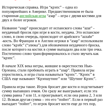
Историческая справка. Игра “крэпс” – одна из
популярнейших в Америке. Предшественником ее была
старинная
английская игра
“азар” – игра с двумя костями для
двух и более игроков.
Название “азар” происходит от испанского слова “аzаr” -
неудачный бросок при игре в кости, неудача. Это испанское
слово, в свою очередь, происходит от арабского “azzahr”
-кость. Во Франции и в Англии игроки в “азар” использовали
слово “крэбс” (“злюка”) для обозначения неудачного броска,
после которого на костях в сумме выпадало два или три очка.
Постепенно слово трансформировалось и стало звучать как
“крэпс”.
В начале XIX века негры, жившие в окрестностях Нью-
Орлеана, стали пробовать играть в “азар”. Правила игры
упростились, и игра стала называться “крэпс”. “Крэпс” в
США еще называют “Крэпшутинг” или “Шутинг Крэпс”.
Правила игры такие. Игрок бросает две кости и подсчитывает
сумму выпавших очков. Он сразу же выигрывает, если эта
сумма равна 7 или 11, и проигрывает, если она равна 2, 3 или
12. Всякая другая сумма – это его “пойнт”. Если в первый раз
выпадает “пойнт”, то игрок бросает кости еще до тех пор,