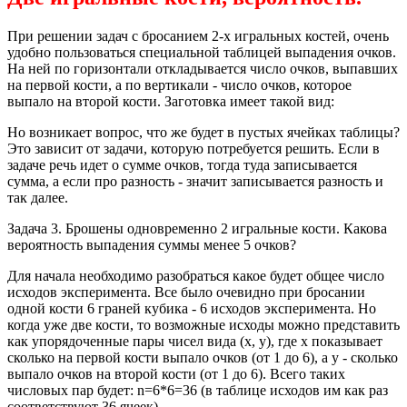
При решении задач с бросанием 2-х игральных костей, очень
удобно пользоваться специальной таблицей выпадения очков.
На ней по горизонтали откладывается число очков, выпавших
на первой кости, а по вертикали - число очков, которое
выпало на второй кости. Заготовка имеет такой вид:
Но возникает вопрос, что же будет в пустых ячейках таблицы?
Это зависит от задачи, которую потребуется решить. Если в
задаче речь идет о сумме очков, тогда туда записывается
сумма, а если про разность - значит записывается разность и
так далее.
Задача 3. Брошены одновременно 2 игральные кости. Какова
вероятность выпадения суммы менее 5 очков?
Для начала необходимо разобраться какое будет общее число
исходов эксперимента. Все было очевидно при бросании
одной кости 6 граней кубика - 6 исходов эксперимента. Но
когда уже две кости, то возможные исходы можно представить
как упорядоченные пары чисел вида (x, y), где х показывает
сколько на первой кости выпало очков (от 1 до 6), а у - сколько
выпало очков на второй кости (от 1 до 6). Всего таких
числовых пар будет: n=6*6=36 (в таблице исходов им как раз
соответствуют 36 ячеек).