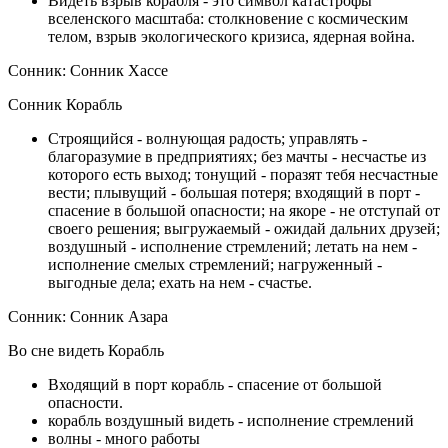
Видеть взрыв корабля - это символ катастрофы
вселенского масштаба: столкновение с космическим
телом, взрыв экологического кризиса, ядерная война.
Сонник: Сонник Хассе
Сонник Корабль
Строящийся - волнующая радость; управлять -
благоразумие в предприятиях; без мачты - несчастье из
которого есть выход; тонущий - поразят тебя несчастные
вести; плывущий - большая потеря; входящий в порт -
спасение в большой опасности; на якоре - не отступай от
своего решения; выгружаемый - ожидай дальних друзей;
воздушный - исполнение стремлений; летать на нем -
исполнение смелых стремлений; нагруженный -
выгодные дела; ехать на нем - счастье.
Сонник: Сонник Азара
Во сне видеть Корабль
Входящий в порт корабль - спасение от большой
опасности.
корабль воздушный видеть - исполнение стремлений
волны - много работы