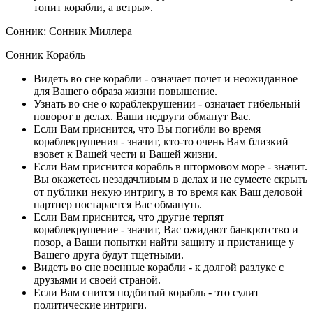
топит корабли, а ветры».
Сонник: Сонник Миллера
Сонник Корабль
Видеть во сне корабли - означает почет и неожиданное
для Вашего образа жизни повышение.
Узнать во сне о кораблекрушении - означает гибельный
поворот в делах. Ваши недруги обманут Вас.
Если Вам приснится, что Вы погибли во время
кораблекрушения - значит, кто-то очень Вам близкий
взовет к Вашей чести и Вашей жизни.
Если Вам приснится корабль в штормовом море - значит.
Вы окажетесь незадачливым в делах и не сумеете скрыть
от публики некую интригу, в то время как Ваш деловой
партнер постарается Вас обмануть.
Если Вам приснится, что другие терпят
кораблекрушение - значит, Вас ожидают банкротство и
позор, а Ваши попытки найти защиту и пристанище у
Вашего друга будут тщетными.
Видеть во сне военные корабли - к долгой разлуке с
друзьями и своей страной.
Если Вам снится подбитый корабль - это сулит
политические интриги.