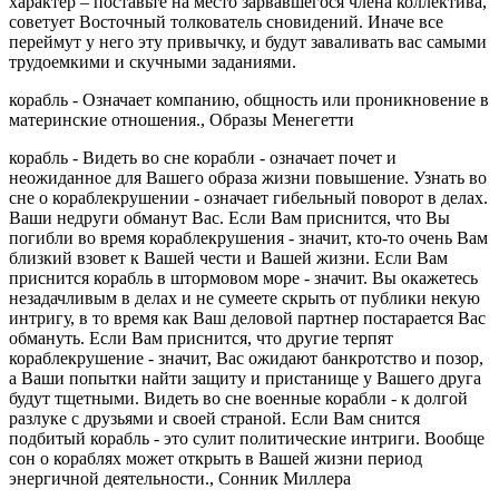
характер – поставьте на место зарвавшегося члена коллектива,
советует Восточный толкователь сновидений. Иначе все
переймут у него эту привычку, и будут заваливать вас самыми
трудоемкими и скучными заданиями.
корабль - Означает компанию, общность или проникновение в
материнские от­ношения.,
Образы Менегетти
корабль - Видеть во сне корабли - означает почет и
неожиданное для Вашего образа жизни повышение. Узнать во
сне о кораблекрушении - означает гибельный поворот в делах.
Ваши недруги обманут Вас. Если Вам приснится, что Вы
погибли во время кораблекрушения - значит, кто-то очень Вам
близкий взовет к Вашей чести и Вашей жизни. Если Вам
приснится корабль в штормовом море - значит. Вы окажетесь
незадачливым в делах и не сумеете скрыть от публики некую
интригу, в то время как Ваш деловой партнер постарается Вас
обмануть. Если Вам приснится, что другие терпят
кораблекрушение - значит, Вас ожидают банкротство и позор,
а Ваши попытки найти защиту и пристанище у Вашего друга
будут тщетными. Видеть во сне военные корабли - к долгой
разлуке с друзьями и своей страной. Если Вам снится
подбитый корабль - это сулит политические интриги. Вообще
сон о кораблях может открыть в Вашей жизни период
энергичной деятельности., Сонник Миллера