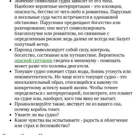
Значение символики судна зависит от его типа.
Наиболее вероятные интерпретации - это изоляция,
опасность, бегство от чего-либо и романтика. Парусные
и весельные суда часто встречаются в одинаковой
обстановке. Парусники предвещают богатство или
разочарование; они могут символизировать
благополучие или романтизм, но связанные с
определенным риском: ведь далеко не всегда нас балует
попутный ветер.
Пароход символизирует собой силу, контроль,
богатство, состязание или путешествие. Вероятность
опасной ситуации
сведена к минимуму - помешать
может разве что поломка двигателя.
Тонущее судно означает страх воды, боязнь утонуть или
некомпетентность. Но чаще всего тонущее судно - это
иносказательный образ, относящийся к какому-то
конкретному аспекту вашей жизни. Чтобы точнее
определиться с интерпретацией, посмотрите, кто плывет
на судне или, наоборот, кого там явно не хватает.
Проанализируйте также, явствует ли из вашего сна,
почему корабль тонет.
Узнаете ли вы судно?
Какие чувства вы испытываете - радость и облегчение
или страх и беспокойство?