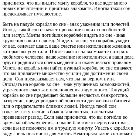
приснится, что вы видите мачту корабля, то вас ждет много
новых впечатлений и приятных знакомств. Иногда такой сон
предсказывает путешествие.
Быть на палубе корабля во сне - знак уважения или почестей.
Иногда такой сон означает признание ваших способностей
или заслуг. Мачты погибших кораблей видеть во сне - знак
крушения ваших надежд. Увидеть во сне, что корабль уходит
от вас, означает шанс, ваше счастье или исполнение желания,
которые вы упустили. После такого сна вы можете потерять
любимого человека, ваше желание не исполнится, а ваши дела
будут продвигаться очень медленно и оканчиваться провалом.
Успеть на корабль или найти нужный корабль во сне означает,
что вы прилагаете множество усилий для достижения своей
цели. Сон предсказывает вам, что вы на верном пути.
Опоздать на корабль во сне - знак упущенных возможностей,
утраченного счастья и неисполнения задуманного. Тонущий
корабль во сне предвещает большие несчастья, банкротство,
разорение, предупреждает об опасности для жизни и бизнеса
или о предательстве близких людей. Иногда такой сон
означает вступление в брак для холостых, а женатым
предвещает развод. Если вам приснится, что вы погибли во
время кораблекрушения, то ваши близкие отвернутся от вас,
если вы не поможете им в трудную минуту. Упасть с корабля в
воду - знак опасности для жизни. Некоторым такой сон может