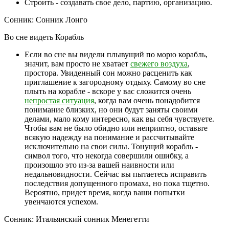
Строить - создавать свое дело, партию, организацию.
Сонник: Сонник Лонго
Во сне видеть Корабль
Если во сне вы видели плывущий по морю корабль,
значит, вам просто не хватает
свежего воздуха
,
простора. Увиденный сон можно расценить как
приглашение к загородному отдыху. Самому во сне
плыть на корабле - вскоре у вас сложится очень
непростая ситуация
, когда вам очень понадобится
понимание близких, но они будут заняты своими
делами, мало кому интересно, как вы себя чувствуете.
Чтобы вам не было обидно или неприятно, оставьте
всякую надежду на понимание и рассчитывайте
исключительно на свои силы. Тонущий корабль -
символ того, что некогда совершили ошибку, а
произошло это из-за вашей наивности или
недальновидности. Сейчас вы пытаетесь исправить
последствия допущенного промаха, но пока тщетно.
Вероятно, придет время, когда ваши попытки
увенчаются успехом.
Сонник: Итальянский сонник Менегетти