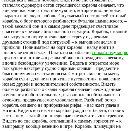
стапелях судоверфи остов строящегося корабля означает, что
впереди вас ждет страстное чувство, которое вполне может
вырасти в пылкую любовь. Спускаемый со стапелей готовый
корабль, о борт которого разбивается бутылка шампанского, –
такой веселый сон и в самом деле предвещает счастливое
спасение в чрезвычайно опасной ситуации. Корабль, стоящий
на выгрузке в порту, предвещает встречу с далекими
друзьями; стоящий под погрузкой – к выгодным делам и
прибыли. Подниматься на борт корабля – наяву войти в
полосу везения и удач. Плыть на корабле по
спокойному морю
при полном штиле – в реальной жизни предадитесь легкому,
вполне безобидному увлечению. Видеть в открытом море
плывущее навстречу судно с яркими огнями – предвестие
благополучия и счастья во всем. Смотреть во сне на мачту
корабля сулит долгие и приятные путешествия, появление
новых друзей и дополнительной собственности. Видеть
обломки разбитого о скалы корабля означает неожиданные
изменения в обстоятельствах, вызванные необходимостью
отложить предвкушаемое удовольствие. Разбитый остов
корабля, севшего на прибрежные рифы, – вас ждет удача в
жизни. Видеть во сне, что корабль уходит от берега, оставив
вас на нем, – такой сон предвещает незначительные тревоги.
Видеть во сне корабль, отплывший к самому горизонту, – к
выигрышу, вообще везению в игре. Корабль, плывущий на