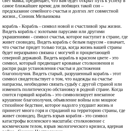
свет маяка, предвещает, что вам будет открыт путь к успеху в
самое ближайшее время; для любящих такой сон –
предсказание семейного счастья и долгих лет совместной
жизни.,
Сонник Мельникова
корабль - Корабль - символ новой и счастливой эры жизни.
Видеть корабль с золотыми парусами или другими
украшениями - символ счастья, которое наступит в стране, где
живет сновидец. Видеть корабль с белым парусом - означает,
что счастье придет только тогда, когда жизнь вашей страны
будет неразрывно связана с могучей и процветающей
северной державой. Видеть корабль в красном цвете - это
символ, который предвещает кровавые столкновения и
распри ради установления счастья и достижения
благополучия. Видеть старый, разрушенный корабль - этот
символ свидетельствует о том, что надежды на счастье
напрасны, необходимо связать судьбу с другой страной или
изменить политическую обстановку в родной стране. Когда
снится горящий корабль - это символизирует внезапное
крушение благополучия, объявление войны или мощное
стихийное бедствие, которое надолго ухудшит жизнь и
принесет много горя и страданий на территорию страны, где
живет сновидец. Видеть взрыв корабля - это символ
катастрофы вселенского масштаба: столкновение с
космическим телом, взрыв экологического кризиса, ядерная