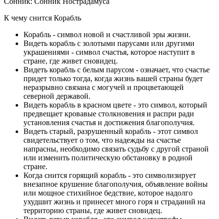
Сонник: Сонник Нострадамуса
К чему снится Корабль
Корабль - символ новой и счастливой эры жизни.
Видеть корабль с золотыми парусами или другими
украшениями - символ счастья, которое наступит в
стране, где живет сновидец.
Видеть корабль с белым парусом - означает, что счастье
придет только тогда, когда жизнь вашей страны будет
неразрывно связана с могучей и процветающей
северной державой.
Видеть корабль в красном цвете - это символ, который
предвещает кровавые столкновения и распри ради
установления счастья и достижения благополучия.
Видеть старый, разрушенный корабль - этот символ
свидетельствует о том, что надежды на счастье
напрасны, необходимо связать судьбу с другой страной
или изменить политическую обстановку в родной
стране.
Когда снится горящий корабль - это символизирует
внезапное крушение благополучия, объявление войны
или мощное стихийное бедствие, которое надолго
ухудшит жизнь и принесет много горя и страданий на
территорию страны, где живет сновидец.