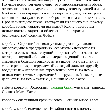
Но чаще всего тонущее судно - это иносказательный образ,
относящийся к какому-то конкретному аспекту вашей жизни.
Чтобы точнее определиться с интерпретацией, посмотрите,
кто плывет на судне или, наоборот, кого там явно не хватает.
Проанализируйте также, явствует ли из вашего сна, почему
корабль тонет. Узнаете ли вы судно? Какие чувства вы
испытываете - радость и облегчение или страх и
беспокойство?, Сонник Лоффа
корабль - Строящийся - волнующая радость; управлять -
благоразумие в предприятиях; без мачты - несчастье из
которого есть выход; тонущий - поразят тебя несчастные
вести; плывущий - большая потеря; входящий в порт -
спасение в большой опасности; на якоре - не отступай от
своего решения; выгружаемый - ожидай дальних друзей;
воздушный - исполнение стремлений; летать на нем -
исполнение смелых стремлений; нагруженный - выгодные
дела; ехать на нем - счастье.,
Сонник Мисс Хассе
гибель корабля - Холостым -
скорый брак
; женатым - развод.,
Сонник Мисс Хассе
корабль - счастливый брачнай союз.,
Сонник Мисс Хассе
корабль, кораблекрушение - Корабли снятся к почету и