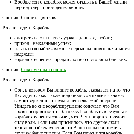
Вообще сон о кораблях может открыть в Вашей жизни
период энергичной деятельности.
Сонник: Сонник Цветкова
Во сне видеть Корабль
смотреть на отплытие - удача в деньгах, любви;
приход - нежданный успех;
плыть на корабле - важные перемены, новые начинания,
надежды;
кораблекрушение - предательство со стороны близких.
Сонник:
Современный сонник
Во сне видеть Корабль
Сон, в котором Вы видите корабль, указывает на то, что
Вас ждет слава. Также подобный сон является знаком
самоотверженного труда и неиссякаемой энергии.
Увидеть во сне кораблекрушение означает, что Вам
грозят неприятности в бизнесе. Погибнуть в результате
кораблекрушения означает, что Вам придется проявить
силу воли. Если Вам приснилось, что другие люди
терпят кораблекрушение, то Ваши попытки помочь
друзьям будут тщетны. Если Вам приснился корабль,