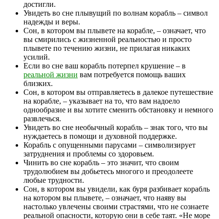
достигли.
Увидеть во сне плывущий по волнам корабль – символ
надежды и веры.
Сон, в котором вы плывете на корабле, – означает, что
вы смирились с жизненной реальностью и просто
плывете по течению жизни, не прилагая никаких
усилий.
Если во сне ваш корабль потерпел крушение – в
реальной жизни
вам потребуется помощь ваших
близких.
Сон, в котором вы отправляетесь в далекое путешествие
на корабле, – указывает на то, что вам надоело
однообразие и вы хотите сменить обстановку и немного
развлечься.
Увидеть во сне необычный корабль – знак того, что вы
нуждаетесь в помощи и духовной поддержке.
Корабль с опущенными парусами – символизирует
затруднения и проблемы со здоровьем.
Чинить во сне корабль – это значит, что своим
трудолюбием вы добьетесь многого и преодолеете
любые трудности.
Сон, в котором вы увидели, как буря разбивает корабль
на котором вы плывете, – означает, что наяву вы
настолько увлечены своими страстями, что не сознаете
реальной опасности, которую они в себе таят. «Не море