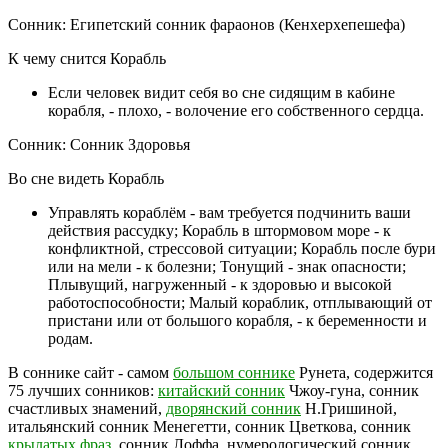
Сонник: Египетский сонник фараонов (Кенхерхепешефа)
К чему снится Корабль
Если человек видит себя во сне сидящим в кабине
корабля, - плохо, - волочение его собственного сердца.
Сонник: Сонник Здоровья
Во сне видеть Корабль
Управлять кораблём - вам требуется подчинить ваши
действия рассудку; Корабль в штормовом море - к
конфликтной, стрессовой ситуации; Корабль после бури
или на мели - к болезни; Тонущий - знак опасности;
Плывущий, нагруженный - к здоровью и высокой
работоспособности; Малый кораблик, отплывающий от
пристани или от большого корабля, - к беременности и
родам.
В соннике сайт - самом
большом соннике
Рунета, содержится
75 лучших сонников:
китайский сонник
Чжоу-гуна, сонник
счастливых знамений,
дворянский сонник
Н.Гришиной,
итальянский сонник Менегетти, сонник Цветкова, сонник
крылатых фраз
, сонник Лоффа, нумерологический сонник