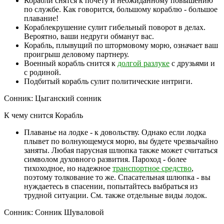
Корабли снятся к почету и неожиданному повышению
по службе. Как говорится, большому кораблю - большое
плавание!
Кораблекрушение сулит гибельный поворот в делах.
Вероятно, ваши недруги обманут вас.
Корабль, плывущий по штормовому морю, означает ваш
проигрыш деловому партнеру.
Военный корабль снится к
долгой разлуке
с друзьями и
с родиной.
Подбитый корабль сулит политические интриги.
Сонник: Цыганский сонник
К чему снится Корабль
Плаванье на лодке - к довольству. Однако если лодка
плывет по волнующемуся морю, вы будете чрезвычайно
заняты. Любая парусная шлюпка также может считаться
символом духовного развития. Пароход - более
тихоходное, но надежное
транспортное средство
,
поэтому толкование то же. Спасательная шлюпка - вы
нуждаетесь в спасении, попытайтесь выбраться из
трудной ситуации. См. также отдельные виды лодок.
Сонник: Сонник Шуваловой