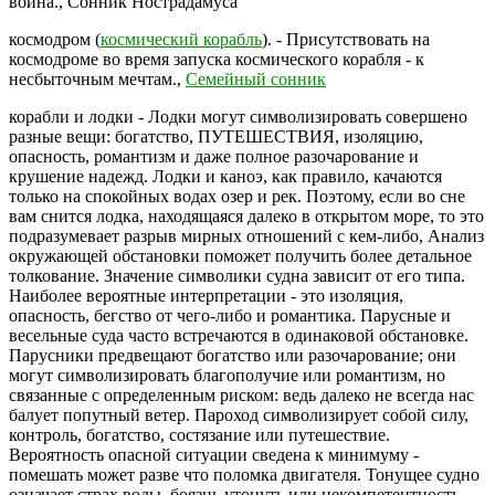
война.,
Сонник Нострадамуса
космодром (
космический корабль
). - Присутствовать на
космодроме во время запуска космического корабля - к
несбыточным мечтам.,
Семейный сонник
корабли и лодки - Лодки могут символизировать совершено
разные вещи: богатство, ПУТЕШЕСТВИЯ, изоляцию,
опасность, романтизм и даже полное разочарование и
крушение надежд. Лодки и каноэ, как правило, качаются
только на спокойных водах озер и рек. Поэтому, если во сне
вам снится лодка, находящаяся далеко в открытом море, то это
подразумевает разрыв мирных отношений с кем-либо, Анализ
окружающей обстановки поможет получить более детальное
толкование. Значение символики судна зависит от его типа.
Наиболее вероятные интерпретации - это изоляция,
опасность, бегство от чего-либо и романтика. Парусные и
весельные суда часто встречаются в одинаковой обстановке.
Парусники предвещают богатство или разочарование; они
могут символизировать благополучие или романтизм, но
связанные с определенным риском: ведь далеко не всегда нас
балует попутный ветер. Пароход символизирует собой силу,
контроль, богатство, состязание или путешествие.
Вероятность опасной ситуации сведена к минимуму -
помешать может разве что поломка двигателя. Тонущее судно
означает страх воды, боязнь утонуть или некомпетентность.