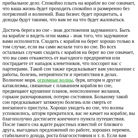
прибыльное дело. Спокойно плыть на корабле во сне означает,
что ваша жизнь будет проходить спокойно и размеренно без
потрясений и волнений. Ваш бизнес будет процветать, а
доходы будут такими, что вам не на что будет жаловаться.
Достичь берега во сне - знак достижения задуманного. Быть
на корабле и видеть огни маяка - знак того, что задуманное
вами исполнится. Сходить с корабля на берег хорошо только в
том случае, если вы сами желали того во сне. Во всех
остальных случаях сходить с корабля на берег во сне означает,
что вы сами откажетесь от выгодного предприятия или
пострадаете от нападок клеветников, что поссорит вас с
партнерами. Такой сон также предсказывает вам увольнение с
работы, болезнь, неприятности и препятствия в делах.
Волнение моря,
огромные волны
, буря, шторм и другие
катаклизмы, связанные с плаванием корабля во сне,
предвещают крушение планов, неисполнение желания,
горькие разочарования, потерю состояния. Больному такой
сон предсказывает затяжную болезнь или смерть от
внезапного приступа. Хорошо увидеть во сне, что волны
успокоились, шторм прекратился, вас не качает на корабле, вы
благополучно достигаете конечного пункта путешествия.
После такого сна ждите радостных известий от близкого
друга, выгодных предложений по работе, хороших перемен,
стабильного дохода, роста благосостояния и т. п. Если вам