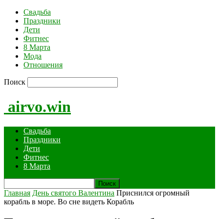
Свадьба
Праздники
Дети
Фитнес
8 Марта
Мода
Отношения
Поиск
airvo.win
Свадьба
Праздники
Дети
Фитнес
8 Марта
Главная
День святого Валентина
Приснился огромный
корабль в море. Во сне видеть Корабль