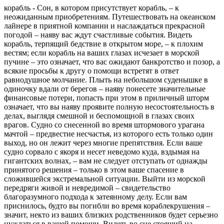
корабль - Сон, в котором присутствует корабль, – к
неожиданным приобретениям. Путешествовать на океанском
лайнере в приятной компании и наслаждаться прекрасной
погодой – наяву вас ждут счастливые события. Видеть
корабль, терпящий бедствие в открытом море, – к плохим
вестям; если корабль на ваших глазах исчезает в морской
пучине – это означает, что вас ожидают банкротство и позор, а
всякие просьбы к другу о помощи встретят в ответ
равнодушное молчание. Плыть на небольшом суденышке в
одиночку вдали от берегов – наяву понесете значительные
финансовые потери, попасть при этом в приличный шторм
означает, что вы наяву проявите полную несостоятельность в
делах, выглядя смешной и беспомощной в глазах своих
врагов. Судно со снесенной во время штормового урагана
мачтой – предвестие несчастья, из которого есть только один
выход, но он лежит через многие препятствия. Если ваше
судно сорвало с якоря и несет неведомо куда, вздымая на
гигантских волнах, – вам не следует отступать от однажды
принятого решения – только в этом ваше спасение в
сложившейся экстремальной ситуации. Выйти из морской
передряги живой и невредимой – свидетельство
благоразумного подхода к затеянному делу. Если вам
приснилось, будто вы погибли во время кораблекрушения –
значит, некто из ваших близких родственников будет серьезно
нуждаться в вашей помощи. Видеть во сне стоящий на