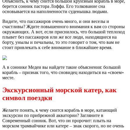
Объяснить, к чему снится большой круизный корабль в море,
берется сонник пастора Лоффа. Его толкование сна
основывается на наполненности суденышка людьми.
Видите, что пассажиров очень много, и они веселы и
счастливы? Ждите повышенного внимания к вам со стороны
окружающих. А вот, если приснилось, что большой теплоход
плывет без пассажиров или же все люди, находящиеся на
борту, унылы и печальны, то это говорит о том, что вам не
стоит привлекать к себе внимание в ближайшее время.
А в соннике Медеи вы найдете такие объяснения: большой
корабль – признак того, что сновидец находиться на «своем»
месте.
Экскурсионный морской катер, как
символ поездки
Желаете понять, к чему снится корабль в море, катающий
экскурсии по прибрежной акватории? Загляните в
Современный сонник. Вот, что он пророчит: плыть на
морском трамвайчике или катере – знак скорого, но не очень