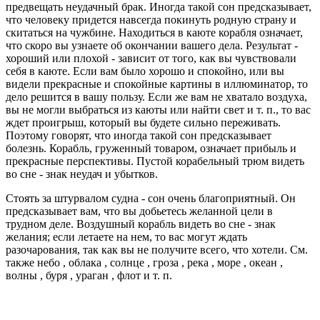
предвещать неудачный брак. Иногда такой сон предсказывает,
что человеку придется навсегда покинуть родную страну и
скитаться на чужбине. Находиться в каюте корабля означает,
что скоро вы узнаете об окончании вашего дела. Результат -
хороший или плохой - зависит от того, как вы чувствовали
себя в каюте. Если вам было хорошо и спокойно, или вы
видели прекрасные и спокойные картины в иллюминатор, то
дело решится в вашу пользу. Если же вам не хватало воздуха,
вы не могли выбраться из каюты или найти свет и т. п., то вас
ждет проигрыш, который вы будете сильно переживать.
Поэтому говорят, что иногда такой сон предсказывает
болезнь. Корабль, груженный товаром, означает прибыль и
прекрасные перспективы. Пустой корабельный трюм видеть
во сне - знак неудач и убытков.
Стоять за штурвалом судна - сон очень благоприятный. Он
предсказывает вам, что вы добьетесь желанной цели в
трудном деле. Воздушный корабль видеть во сне - знак
желания; если летаете на нем, то вас могут ждать
разочарования, так как вы не получите всего, что хотели. См.
также небо , облака , солнце , гроза , река , море , океан ,
волны , буря , ураган , флот и т. п.