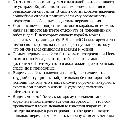
Этот символ ассоциируется с надеждой, которая никогда
не умирает. Корабль является символом спасения в
безвыходной ситуации. В связи с этим корабль наделяли
волшебной силой и приписывали ему возможности,
недоступные обычным средствам передвижения.
Если в вашем сновидении появился корабль, возможно,
наяву вы просто мечтаете отдохнуть от повседневных
забот и дел. В некоторых случаях корабль может
означать мечту или судьбу. В Древней Элладе аргонавты
несли свой корабль на плечах через пустыню, потому
что он считался символом надежды и жизни.
Самым первым кораблем был ковчег, построенный Ноем
по велению Бога для того, чтобы спасти самых
достойных. Поэтому этот символ можно трактовать как
спасение и прибежище.
Видеть корабль, плывущий по небу, – означает, что в
трудной ситуации вы найдете выход без посторонней
помощи, потому что в вас заложена огромная энергия; к
счастливой полосе в жизни; к удачному стечению
обстоятельств.
Видеть морской берег, к которому причалено много
кораблей и постепенно все они загораются, – этот сон
предвещает плохие печальные известия издалека; к
потере надежды; к разочарованию, которое приведет к
сильным переменам в жизни; к отказу от всего, чего вы