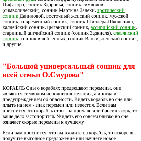
Пифагора, сонник Здоровья, сонник символов
(символический), сонник Мартына Задеки,
эротический
сонник
Даниловой, восточный женский сонник, мужской
сонник, современный сонник, сонник Шиллера-Школьника,
халдейский сонник, цыганский сонник,
ассирийский сонник
,
старинный английский сонник (сонник Зэдкиеля),
славянский
сонник
, сонник влюбленных, сонник Ванги, женский сонник,
и другие.
"Большой универсальный сонник для
всей семьи О.Смурова"
КОРАБЛЬ Сны о кораблях предвещают перемены, они
являются символом исполнения желания, а иногда и
предупреждением об опасности. Видеть корабль во сне или
плыть на нем - знак перемен или известия. Если вам
приснится, что корабль стоит на причале или бросил якорь, то
ваше дело застопорится. Увидеть его совсем близко во сне
означает скорые перемены к лучшему.
Если вам приснится, что вы входите на корабль, то вскоре вы
получите выгодное предложение или начнете новое