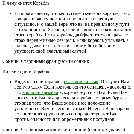
К чему снится Корабль
Если вам снится, что вы путешествуете на корабле, - это
говорит о вашем желании изменить жизненную
ситуацию, и о вашей вере, что вы на правильному пути
в этих поисках. Хорошо, если вы видите себя капитаном
этого корабля. Если корабль дрейфует, то это выражает
страх перед жизнью без цели. Если корабль уплывает, а
вы опаздываете на него - вы своим бездействием
упускаете свой счастливый случай!
Сонник: Старинный французский сонник
Во сне видеть Корабль
Видеть во сне корабль -
счастливый знак
. Он сулит Вам
верную удачу. Если корабль богато оснащен, - возможно,
что
хорошие времена
вскоре вернутся к Вам. Если Вам
снится, что Вы находитесь на корабле во время бури, -
это знак того, что Ваше жизненное положение
устойчиво и Вам нечего опасаться. Но если Ваш корабль
во сне терпит крушение, - сон предостерегает Вас
против опасности или опрометчивых поступков.
Сонник: Старинный английский сонник (сонник Зэдкиеля)