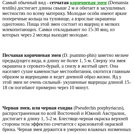
Самый обычный вид -
сетчатая
коричневая змея
(Demansia
textilis) достигает длины свыше 2 м и обитает в засушливых
местностях по всему материку. Молодые особи имеют яркие
поперечные кольца на туловище, а взрослые окрашены
однотонно. Пища этой змеи состоит из ящериц и мелких
млекопитающих. Самки откладывают по 15-30 яиц, из
которых через 2 месяца выходят молодые.
Песчаная коричневая змея
(D. psammo-phis) заметно мельче
предыдущего вида, в длину не более 1, 5 м. Сверху эта змея
окрашена в серовато-бурый, а снизу в желтый цвет. Она
населяет сухие каменистые местообитания, охотится главным
образом за ящерицами и ведет дневной образ жизни. Яд у
этой змеи не очень сильный- укушенные ящерицы длиной 15-
18 см погибают примерно через 10 минут.
Черная змея, или черная ехидна
(Pseudechis porphyriacus),
распространенная по всей Восточной и Южной Австралии,
достигает в длину 1, 5-2 м. Блестяще-черная окраска верхней
стороны тела эффектно сочетается с красноватой окраской
брюха. Черная змея держится в умеренно влажных низменных