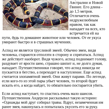
Австралии и Новой
Гвинее. Его длина -
до 1,5 метров.
Отличается очень
недружелюбным
нравом, так как
нападает на всех, кто
встречается ей на
пути, будь то домашнее животное или человек. От ее укуса
умирают быстро и в страшных мучениях.
Аспид не является трусливой змеей. Обычно змеи, видя
человека, стараются отползти в сторону и спрятаться. Аспид
же действует наоборот. Видя чужого, аспид поднимает голову,
раздувает от ярости шею, страшно шипит и, не долго думая,
нападает. Путешественники говорят, что аспид никогда не
пускается в бегство, а переходит в наступление. Еще аспид
считается злопамятной змеей. Они живут парами. По легенде,
если кого-то из этой пары убьет человек, то второй будет
искать его, а когда найдет, то обязательно постарается убить.
Если аспид наступает, то спастись очень мало шансов.
Путешественник Андерсон рассказывал такую историю:
«Однажды мой друг собирал травы. Вдруг, незамеченная им
ранее змея, накинулась и попыталась укусить его за руку.