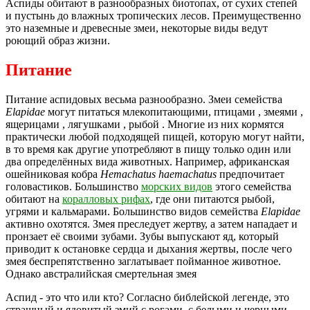
Аспиды обитают в разнообразных биотопах, от сухих степей
и пустынь до влажных тропических лесов. Преимущественно
это наземные и древесные змеи, некоторые виды ведут
роющий образ жизни.
Питание
Питание аспидовых весьма разнообразно. Змеи семейства
Elapidae
могут питаться млекопитающими, птицами , змеями ,
ящерицами , лягушками , рыбой . Многие из них кормятся
практически любой подходящей пищей, которую могут найти,
в то время как другие употребляют в пищу только один или
два определённых вида животных. Например, африканская
ошейниковая кобра
Hemachatus haemachatus
предпочитает
головастиков. Большинство
морских видов
этого семейства
обитают на
коралловых рифах
, где они питаются рыбой,
угрями и кальмарами. Большинство видов семейства
Elapidae
активно охотятся. Змея преследует жертву, а затем нападает и
пронзает её своими зубами. Зубы выпускают яд, который
приводит к остановке сердца и дыхания жертвы, после чего
змея беспрепятственно заглатывает пойманное животное.
Однако австралийская смертельная змея
Аспид - это что или кто? Согласно библейской легенде, это
страшный и ядовитый змий с рогами, с белыми и черными