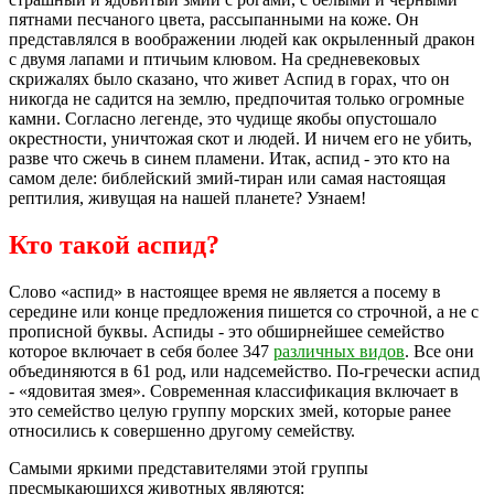
пятнами песчаного цвета, рассыпанными на коже. Он
представлялся в воображении людей как окрыленный дракон
с двумя лапами и птичьим клювом. На средневековых
скрижалях было сказано, что живет Аспид в горах, что он
никогда не садится на землю, предпочитая только огромные
камни. Согласно легенде, это чудище якобы опустошало
окрестности, уничтожая скот и людей. И ничем его не убить,
разве что сжечь в синем пламени. Итак, аспид - это кто на
самом деле: библейский змий-тиран или самая настоящая
рептилия, живущая на нашей планете? Узнаем!
Кто такой аспид?
Слово «аспид» в настоящее время не является а посему в
середине или конце предложения пишется со строчной, а не с
прописной буквы. Аспиды - это обширнейшее семейство
которое включает в себя более 347
различных видов
. Все они
объединяются в 61 род, или надсемейство. По-гречески аспид
- «ядовитая змея». Современная классификация включает в
это семейство целую группу морских змей, которые ранее
относились к совершенно другому семейству.
Самыми яркими представителями этой группы
пресмыкающихся животных являются: