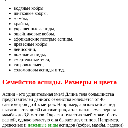
водяные кобры,
щитковые кобры,
мамбы,
крайты,
украшенные аспиды,
ошейниковые кобры,
африканские пестрые аспиды,
древесные кобры,
денисонии,
ложные аспиды,
смертельные змеи,
тигровые змеи,
соломоновы аспиды и т.д.
Семейство аспиды. Размеры и цвета
Аспид - это удивительная змея! Длина тела большинства
представителей данного семейства колеблется от 40
сантиметров до 4-х метров. Например, аризонский аспид
вытягивается до 60 сантиметров, а так называемая черная
мамба - до 3,8 метров. Окраска тела этих змей может быть
разной, однако зачастую она бывает двух типов. Например,
древесные и
наземные виды
аспидов (кобры, мамбы, гадюки)