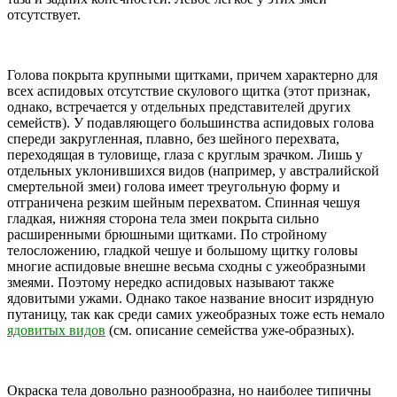
отсутствует.
Голова покрыта крупными щитками, причем характерно для
всех аспидовых отсутствие скулового щитка (этот признак,
однако, встречается у отдельных представителей других
семейств). У подавляющего большинства аспидовых голова
спереди закругленная, плавно, без шейного перехвата,
переходящая в туловище, глаза с круглым зрачком. Лишь у
отдельных уклонившихся видов (например, у австралийской
смертельной змеи) голова имеет треугольную форму и
отграничена резким шейным перехватом. Спинная чешуя
гладкая, нижняя сторона тела змеи покрыта сильно
расширенными брюшными щитками. По стройному
телосложению, гладкой чешуе и большому щитку головы
многие аспидовые внешне весьма сходны с ужеобразными
змеями. Поэтому нередко аспидовых называют также
ядовитыми ужами. Однако такое название вносит изрядную
путаницу, так как среди самих ужеобразных тоже есть немало
ядовитых видов
(см. описание семейства уже-образных).
Окраска тела довольно разнообразна, но наиболее типичны