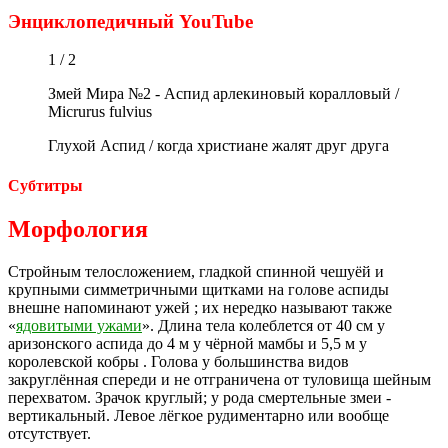
Энциклопедичный YouTube
1 / 2
Змей Мира №2 - Аспид арлекиновый коралловый /
Micrurus fulvius
Глухой Аспид / когда христиане жалят друг друга
Субтитры
Морфология
Стройным телосложением, гладкой спинной чешуёй и
крупными симметричными щитками на голове аспиды
внешне напоминают ужей ; их нередко называют также
«
ядовитыми ужами
». Длина тела колеблется от 40 см у
аризонского аспида до 4 м у чёрной мамбы и 5,5 м у
королевской кобры . Голова у большинства видов
закруглённая спереди и не отграничена от туловища шейным
перехватом. Зрачок круглый; у рода смертельные змеи -
вертикальный. Левое лёгкое рудиментарно или вообще
отсутствует.