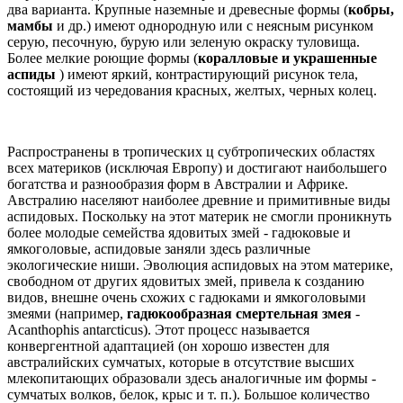
два варианта. Крупные наземные и древесные формы (
кобры,
мамбы
и др.) имеют однородную или с неясным рисунком
серую, песочную, бурую или зеленую окраску туловища.
Более мелкие роющие формы (
коралловые и украшенные
аспиды
) имеют яркий, контрастирующий рисунок тела,
состоящий из чередования красных, желтых, черных колец.
Распространены в тропических ц субтропических областях
всех материков (исключая Европу) и достигают наибольшего
богатства и разнообразия форм в Австралии и Африке.
Австралию населяют наиболее древние и примитивные виды
аспидовых. Поскольку на этот материк не смогли проникнуть
более молодые семейства ядовитых змей - гадюковые и
ямкоголовые, аспидовые заняли здесь различные
экологические ниши. Эволюция аспидовых на этом материке,
свободном от других ядовитых змей, привела к созданию
видов, внешне очень схожих с гадюками и ямкоголовыми
змеями (например,
гадюкообразная смертельная змея
-
Acanthophis antarcticus). Этот процесс называется
конвергентной адаптацией (он хорошо известен для
австралийских сумчатых, которые в отсутствие высших
млекопитающих образовали здесь аналогичные им формы -
сумчатых волков, белок, крыс и т. п.). Большое количество