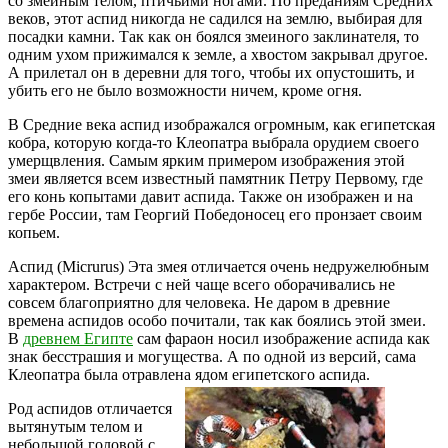
со змеиным телом, птичьими ногами. По преданиям Средних
веков, этот аспид никогда не садился на землю, выбирая для
посадки камни. Так как он боялся змеиного заклинателя, то
одним ухом прижимался к земле, а хвостом закрывал другое.
А прилетал он в деревни для того, чтобы их опустошить, и
убить его не было возможности ничем, кроме огня.
В Средние века аспид изображался огромным, как египетская
кобра, которую когда-то Клеопатра выбрала орудием своего
умерщвления. Самым ярким примером изображения этой
змеи является всем известный памятник Петру Первому, где
его конь копытами давит аспида. Также он изображен и на
гербе России, там Георгий Победоносец его пронзает своим
копьем.
Аспид
(Micrurus)
Эта змея отличается очень недружелюбным
характером. Встречи с ней чаще всего оборачивались не
совсем благоприятно для человека. Не даром в древние
времена аспидов особо почитали, так как боялись этой змеи.
В
древнем Египте
сам фараон носил изображение аспида как
знак бесстрашия и могущества. А по одной из версий, сама
Клеопатра была отравлена ядом египетского аспида.
Род аспидов отличается
вытянутым телом и
небольшой головой с