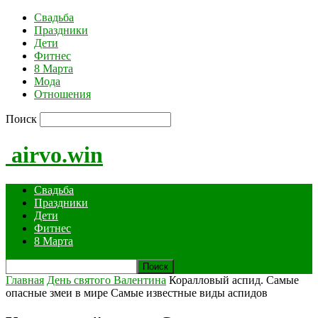
Свадьба
Праздники
Дети
Фитнес
8 Марта
Мода
Отношения
Поиск
airvo.win
Свадьба
Праздники
Дети
Фитнес
8 Марта
Главная
День святого Валентина
Коралловый аспид. Самые
опасные змеи в мире Самые известные виды аспидов