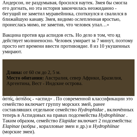
Андерсон, не раздумывая, бросился наутек. Змея бы смогла
его догнать, но эта история закончилась неожиданно -
бегущий не заметил муравейника, споткнулся и свалился в
ближайшую канаву. Змея, видимо ослепленная яростью,
пронеслась мимо, не заметив, что человек упал…»
Вакцина против яда аспидов есть. Но дело в том, что яд
действует молниеносно. Человек умирает за 7 минут, поэтому
просто нет времени ввести противоядие. 8 из 10 укушенных
умирают.
Длина:
от 60 см до 2, 5 м.
Место обитания:
Австралия, север Африки, Бразилия,
Аргентина, Вест - Индские острова.
ἀσπίς, ἀσπίδος
- «аспид» . По современной классификации это
семейство включает группу морских змей, ранее
составлявших отдельное семейство
Hydrophidae
, включённых
теперь в Аспидовых на правах подсемейства
Hydrophiinae
.
Таким образом, семейство
Elapidae
включает 2 подсемейства:
Elapinae
(кобры , коралловые змеи и др.) и
Hydrophiinae
(морские змеи).