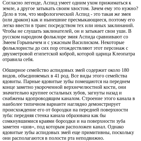
Согласно легенде, Аспид умеет одним ухом прижиматься к
земле, а другое затыкать своим хвостом. Зачем ему это нужно?
Дело в том, что мифологический Аспид - это такая же змея
(или дракон) как и нынешние пресмыкающиеся, поэтому его
легко ввести в транс посредством тех или иных заклинаний.
Чтобы не слушать заклинателей, он и затыкает свои уши. В
русском народном фольклоре змия Аспида сравнивают со
Змеем Горынычем и с ужасным Василиском. Некоторые
фольклористы до сих пор отождествляют этот персонаж с
двухметровой египетской коброй, которой царица Клеопатра
отравила себя.
Обширное семейство аспидовых змей содержит около 180
видов, объединяемых в 41 род. Все виды этого семейства
ядовиты. Парные ядовитые зубы помещаются на переднем
конце заметно укороченной верхнечелюстной кости, они
значительно крупнее остальных зубов, загнуты назад и
снабжены ядопроводящим каналом. Строение этого канала в
наиболее типичном варианте наглядно демонстрирует
происхождение его от бороздки на передней поверхности
зуба: передняя стенка канала образована как бы
сомкнувшимися краями бороздки и на поверхности зуба
заметен «шов», под которым расположен канал. Однако
ядовитые зубы аспидовых змей еще примитивны, поскольку
они располагаются в полости рта неподвижно.