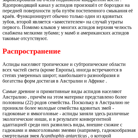
Ядопроводящий канал у аспидов произошёл от бороздки на
передней поверхности зуба путём постепенного смыкания её
краёв. Функционирует обычно только один из ядовитых
зубов, второй является «заместителем» на случай утраты
первого. Помимо клыков у многих аспидов верхняя челюсть
снабжена мелкими зубами; у мамб и американских аспидов
таковые отсутствуют.
Распространение
Аспиды населяют тропические и субтропические области
всех частей света (кроме Европы), иногда встречаются в
степях умеренных широт; наибольшего разнообразия и
богатства форм достигая в Австралии и Африке .
Самые древние и примитивные виды аспидов населяют
Австралию , причём на этом материке представлено более
половины (22) родов семейства. Поскольку в Австралию не
проникли более молодые семейства ядовитых змей -
гадюковые и ямкоголовые - аспиды заняли здесь различные
экологические ниши, и в результате конвергентной
адаптацией среди них развились виды, внешне схожие с
гадюками и ямкоголовыми змеями (например, гадюкообразная
смертельная змея
Acanthophis antarcticus
, о которой