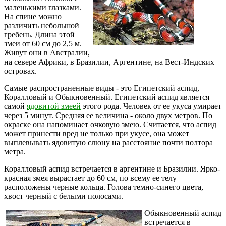
маленькими глазками.
На спине можно
различить небольшой
гребень. Длина этой
змеи от 60 см до 2,5 м.
Живут они в Австралии,
на севере Африки, в Бразилии, Аргентине, на Вест-Индских
островах.
Самые распространенные виды - это Египетский аспид,
Коралловый и Обыкновенный. Египетский аспид является
самой
ядовитой змеей
этого рода. Человек от ее укуса умирает
через 5 минут. Средняя ее величина - около двух метров. По
окраске она напоминает очковую змею. Считается, что аспид
может принести вред не только при укусе, она может
выплевывать ядовитую слюну на расстояние почти полтора
метра.
Коралловый аспид встречается в аргентине и Бразилии. Ярко-
красная змея вырастает до 60 см, по всему ее телу
расположены черные кольца. Голова темно-синего цвета,
хвост черный с белыми полосами.
Обыкновенный аспид
встречается в