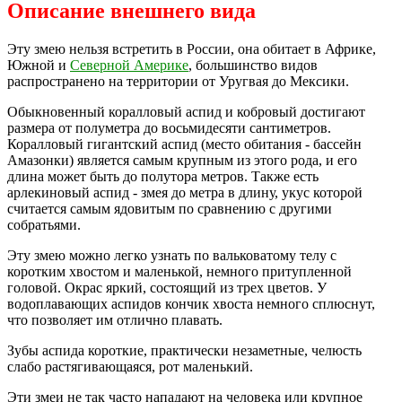
Описание внешнего вида
Эту змею нельзя встретить в России, она обитает в Африке,
Южной и
Северной Америке
, большинство видов
распространено на территории от Уругвая до Мексики.
Обыкновенный коралловый аспид и кобровый достигают
размера от полуметра до восьмидесяти сантиметров.
Коралловый гигантский аспид (место обитания - бассейн
Амазонки) является самым крупным из этого рода, и его
длина может быть до полутора метров. Также есть
арлекиновый аспид - змея до метра в длину, укус которой
считается самым ядовитым по сравнению с другими
собратьями.
Эту змею можно легко узнать по вальковатому телу с
коротким хвостом и маленькой, немного притупленной
головой. Окрас яркий, состоящий из трех цветов. У
водоплавающих аспидов кончик хвоста немного сплюснут,
что позволяет им отлично плавать.
Зубы аспида короткие, практически незаметные, челюсть
слабо растягивающаяся, рот маленький.
Эти змеи не так часто нападают на человека или крупное