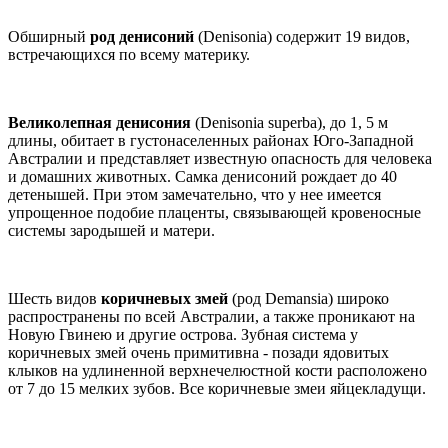
Обширный
род денисоний
(Denisonia) содержит 19 видов,
встречающихся по всему материку.
Великолепная денисония
(Denisonia superba), до 1, 5 м
длины, обитает в густонаселенных районах Юго-Западной
Австралии и представляет известную опасность для человека
и домашних животных. Самка денисоний рождает до 40
детенышей. При этом замечательно, что у нее имеется
упрощенное подобие плаценты, связывающей кровеносные
системы зародышей и матери.
Шесть видов
коричневых змей
(род Demansia) широко
распространены по всей Австралии, а также проникают на
Новую Гвинею и другие острова. Зубная система у
коричневых змей очень примитивна - позади ядовитых
клыков на удлиненной верхнечелюстной кости расположено
от 7 до 15 мелких зубов. Все коричневые змеи яйцекладущи.