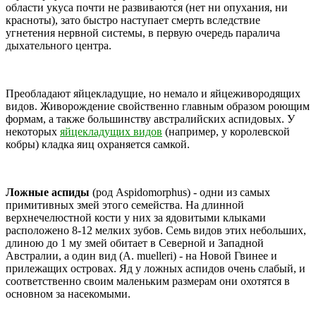
области укуса почти не развиваются (нет ни опухания, ни
красноты), зато быстро наступает смерть вследствие
угнетения нервной системы, в первую очередь паралича
дыхательного центра.
Преобладают яйцекладущие, но немало и яйцеживородящих
видов. Живорождение свойственно главным образом роющим
формам, а также большинству австралийских аспидовых. У
некоторых
яйцекладущих видов
(например, у королевской
кобры) кладка яиц охраняется самкой.
Ложные аспиды
(род Aspidomorphus) - одни из самых
примитивных змей этого семейства. На длинной
верхнечелюстной кости у них за ядовитыми клыками
расположено 8-12 мелких зубов. Семь видов этих небольших,
длиною до 1 му змей обитает в Северной и Западной
Австралии, а один вид (A. muelleri) - на Новой Гвинее и
прилежащих островах. Яд у ложных аспидов очень слабый, и
соответственно своим маленьким размерам они охотятся в
основном за насекомыми.