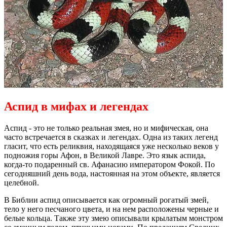
Аспид в мифах и легендах
Аспид - это не только реальная змея, но и мифическая, она
часто встречается в сказках и легендах. Одна из таких легенд
гласит, что есть реликвия, находящаяся уже несколько веков у
подножия горы Афон, в Великой Лавре. Это язык аспида,
когда-то подаренный св. Афанасию императором Фокой. По
сегодняшний день вода, настоянная на этом объекте, является
целебной.
В Библии аспид описывается как огромный рогатый змей,
тело у него песчаного цвета, и на нем расположены черные и
белые кольца. Также эту змею описывали крылатым монстром