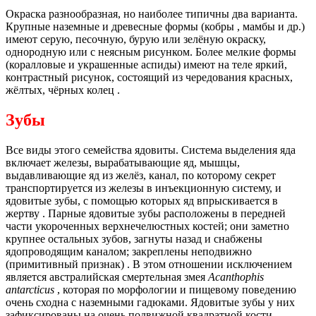
Окраска разнообразная, но наиболее типичны два варианта.
Крупные наземные и древесные формы (кобры , мамбы и др.)
имеют серую, песочную, бурую или зелёную окраску,
однородную или с неясным рисунком. Более мелкие формы
(коралловые и украшенные аспиды) имеют на теле яркий,
контрастный рисунок, состоящий из чередования красных,
жёлтых, чёрных колец .
Зубы
Все виды этого семейства ядовиты. Система выделения яда
включает железы, вырабатывающие яд, мышцы,
выдавливающие яд из желёз, канал, по которому секрет
транспортируется из железы в инъекционную систему, и
ядовитые зубы, с помощью которых яд впрыскивается в
жертву . Парные ядовитые зубы расположены в передней
части укороченных верхнечелюстных костей; они заметно
крупнее остальных зубов, загнуты назад и снабжены
ядопроводящим каналом; закреплены неподвижно
(примитивный признак) . В этом отношении исключением
является австралийская смертельная змея
Acanthophis
antarcticus
, которая по морфологии и пищевому поведению
очень сходна с наземными гадюками. Ядовитые зубы у них
зафиксированы на очень подвижной квадратной кости .