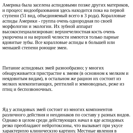
Америка была заселена аспидовыми позже других материков,
и процесс видообразования здесь находится пока на первой
ступени (51 вид, объединяемый всего в 3 рода). Коралловые
аспиды Америки - группа очень однородная по своей
морфологии и экологии. Их зубной аппарат
высокоспециализирован: верхнечелюстная кость очень
укорочена и на верхней челюсти имеются только парные
ядовитые зубы. Все коралловые аспиды в большей или
меньшей степени роющие змеи.
Питание аспидовых змей разнообразно; у многих
обнаруживается пристрастие к змеям (в основном к мелким и
неядовитым видам), в остальном же рацион их состоит из
мелких млекопитающих, рептилий и земноводных, реже из
птиц и беспозвоночных.
Яд у аспидовых змей состоит из многих компонентов
различного действия и неодинаков по составу у разных видов.
Однако в целом среди действующих начал в яде аспидовых
резко преобладают нейротоксины, что вызывает при укусе
характерную клиническую картину. Местные явления в