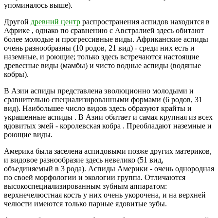
упоминалось выше).
Другой
древний центр
распространения аспидов находится в
Африке , однако по сравнению с Австралией здесь обитают
более молодые и прогрессивные виды. Африканские аспиды
очень разнообразны (10 родов, 21 вид) - среди них есть и
наземные, и роющие; только здесь встречаются настоящие
древесные виды (мамбы) и чисто водные аспиды (водяные
кобры).
В Азии аспиды представлена эволюционно молодыми и
сравнительно специализированными формами (6 родов, 31
вид). Наибольшее число видов здесь образуют крайты и
украшенные аспиды . В Азии обитает и самая крупная из всех
ядовитых змей - королевская кобра . Преобладают наземные и
роющие виды.
Америка была заселена аспидовыми позже других материков,
и видовое разнообразие здесь невелико (51 вид,
объединяемый в 3 рода). Аспиды Америки - очень однородная
по своей морфологии и экологии группа. Отличаются
высокоспециализированным зубным аппаратом:
верхнечелюстная кость у них очень укорочена, и на верхней
челюсти имеются только парные ядовитые зубы.