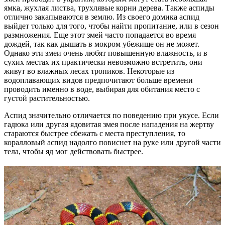
ямка, жухлая листва, трухлявые корни дерева. Также аспиды
отлично закапываются в землю. Из своего домика аспид
выйдет только для того, чтобы найти пропитание, или в сезон
размножения. Еще этот змей часто попадается во время
дождей, так как дышать в мокром убежище он не может.
Однако эти змеи очень любят повышенную влажность, и в
сухих местах их практически невозможно встретить, они
живут во влажных лесах тропиков. Некоторые из
водоплавающих видов предпочитают больше времени
проводить именно в воде, выбирая для обитания место с
густой растительностью.
Аспид значительно отличается по поведению при укусе. Если
гадюка или другая ядовитая змея после нападения на жертву
стараются быстрее сбежать с места преступления, то
коралловый аспид надолго повиснет на руке или другой части
тела, чтобы яд мог действовать быстрее.