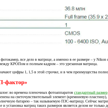
фотокамер, все дело в матрице, а именно в ее размере – у Nikon 
 между КРОПом и полным кадром – это урезанная матрица.
ачают цифры 1, 1,5 в этой строчке, и в чем преимущества полно
П-фактор»
шлое: во времена пленочных фотоаппаратов
стандартный размер
енена на светочувствительный элемент (кремниевую пластину),
олнечную батарею – так называемую ПЗС-матрицу. Сейчас матри
ние и установка матриц таких размеров является делом не только