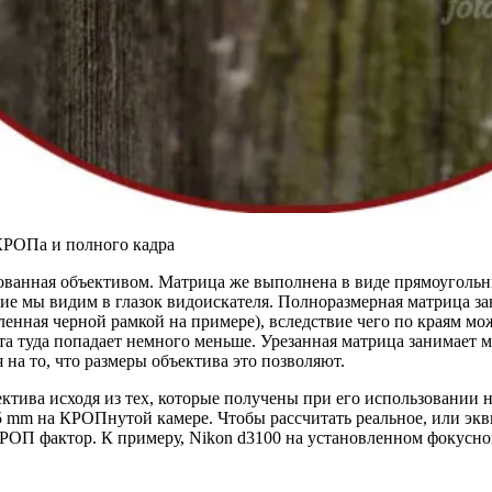
 КРОПа и полного кадра
ованная объективом. Матрица же выполнена в виде прямоугольни
ие мы видим в глазок видоискателя. Полноразмерная матрица зан
енная черной рамкой на примере), вследствие чего по краям мож
ета туда попадает немного меньше. Урезанная матрица занимает 
 на то, что размеры объектива это позволяют.
ктива исходя из тех, которые получены при его использовании 
5 mm на КРОПнутой камере. Чтобы рассчитать реальное, или экв
КРОП фактор. К примеру, Nikon d3100 на установленном фокусн