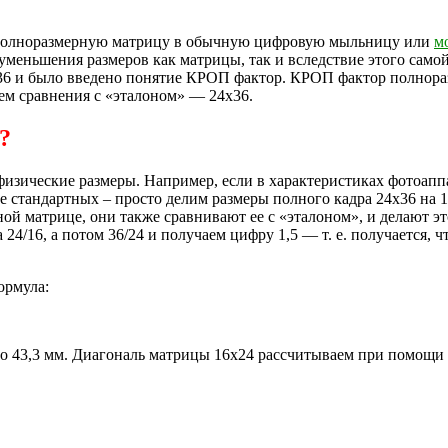
» полноразмерную матрицу в обычную цифровую мыльницу или
м
еньшения размеров как матрицы, так и вследствие этого самой 
36 и было введено понятие КРОП фактор. КРОП фактор полнораз
ем сравнения с «эталоном» — 24х36.
?
изические размеры. Например, если в характеристиках фотоаппа
е стандартных – просто делим размеры полного кадра 24х36 на 1,
й матрице, они также сравнивают ее с «эталоном», и делают э
 24/16, а потом 36/24 и получаем цифру 1,5 — т. е. получается,
ормула:
но 43,3 мм. Диагональ матрицы 16х24 рассчитываем при помощи