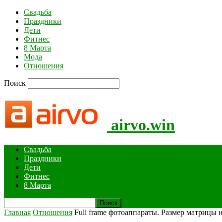
Свадьба
Праздники
Дети
Фитнес
8 Марта
Мода
Отношения
Поиск
airvo.win
Свадьба
Праздники
Дети
Фитнес
8 Марта
Главная
Отношения
Full frame фотоаппараты. Размер матрицы 