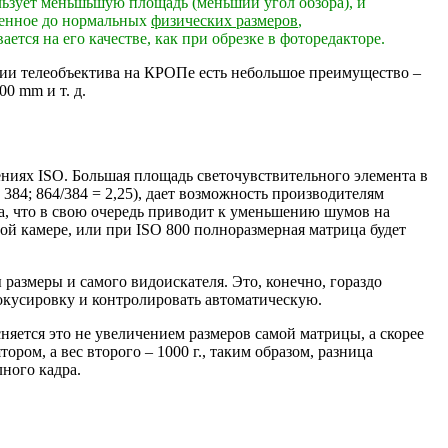
льзует меньшьшую площадь (меньший угол обзора), и
иченное до нормальных
физических размеров
,
ется на его качестве, как при обрезке в фоторедакторе.
ии телеобъектива на КРОПе есть небольшое преимущество –
0 mm и т. д.
ниях ISO. Большая площадь светочувствительного элемента в
84; 864/384 = 2,25), дает возможность производителям
а, что в свою очередь приводит к уменьшению шумов на
вой камере, или при ISO 800 полноразмерная матрица будет
размеры и самого видоискателя. Это, конечно, гораздо
фокусировку и контролировать автоматическую.
ется это не увеличением размеров самой матрицы, а скорее
ором, а вес второго – 1000 г., таким образом, разница
ного кадра.