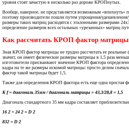
уровня стоят зачастую в несколько раз дороже КРОПнутых.
Вообще, наверное, не представляется возможным «впихнуть
поэтому производители пошли путем упрощения/удешевления/ум
размеры таких матриц расходятся с эталонными размерами 24х
определение размеров всех остальных «урезанных» матриц пут
Как рассчитать КРОП фактор матрицы
Зная КРОП фактор матрицы не трудно рассчитать ее реальные ф
значит, он имеет физические размеры матрицы в 1,5 раза меньш
изготовители присваивают значение КРОП фактора определенно
кадра на те же размеры искомой матрицы: просто делим сначала
фактор такой матрицы будет 1,5.
Также для определения КРОП фактора есть еще одна простая ф
K f = диагональ 35мм / диагональ матрицы = 43,3/28,8 = 1,5
Диагональ стандартного 35 мм кадра составляет приблизитель
16 2 + 24 2 = D 2
832 = D 2