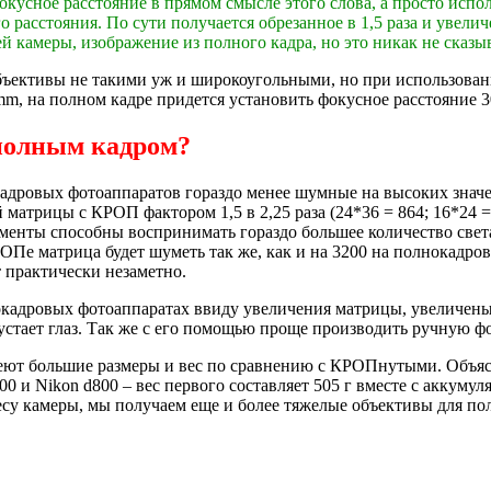
кусное расстояние в прямом смысле этого слова, а просто испо
о расстояния. По сути получается обрезанное в 1,5 раза и увел
 камеры, изображение из полного кадра, но это никак не сказыва
ъективы не такими уж и широкоугольными, но при использован
mm, на полном кадре придется установить фокусное расстояние 30
полным кадром?
адровых фотоаппаратов гораздо менее шумные на высоких значе
рицы с КРОП фактором 1,5 в 2,25 раза (24*36 = 864; 16*24 = 3
менты способны воспринимать гораздо большее количество свет
РОПе матрица будет шуметь так же, как и на 3200 на полнокадро
т практически незаметно.
окадровых фотоаппаратах ввиду увеличения матрицы, увеличены 
и устает глаз. Так же с его помощью проще производить ручную 
ют большие размеры и вес по сравнению с КРОПнутыми. Объясня
и Nikon d800 – вес первого составляет 505 г вместе с аккумулят
есу камеры, мы получаем еще и более тяжелые объективы для пол