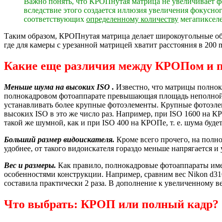
Важно понять, что КРОПнутая матрица не увеличивает фо
вследствие этого создается иллюзия увеличения фокусног
соответствующих
определенному количеству
мегапикселей
Таким образом, КРОПнутая матрица делает широкоугольные об
где для камеры с урезанной матрицей хватит расстояния в 200 
Какие еще различия между КРОПом и 
Меньше шума на высоких
ISO
.
Известно, что матрицы полнок
полнокадровом фотоаппарате превышающая площадь неполной мат
устанавливать более крупные фотоэлементы. Крупные фотоэле
высоких ISO в это же число раз. Например, при ISO 1600 на К
такой же шумной, как и при ISO 400 на КРОПе, т. е. шума буде
Больший размер видоискателя.
Кроме всего прочего, на полн
удобнее, от такого видоискателя гораздо меньше напрягается 
Вес и размеры.
Как правило, полнокадровые фотоаппараты име
особенностями конструкции. Например, сравним вес Nikon d3100 
составила практически 2 раза. В дополнение к увеличенному в
Что выбрать: КРОП или полный кадр?