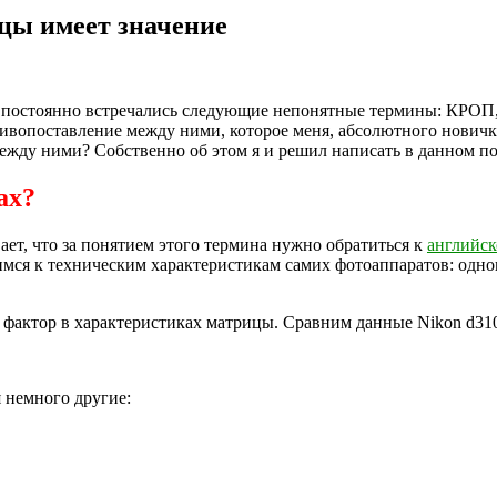
ицы имеет значение
не постоянно встречались следующие непонятные термины: КРОП
вопоставление между ними, которое меня, абсолютного новичка, 
ежду ними? Собственно об этом я и решил написать в данном по
ах?
ает, что за понятием этого термина нужно обратиться к
английск
атимся к техническим характеристикам самих фотоаппаратов: одн
актор в характеристиках матрицы. Сравним данные Nikon d310
 немного другие: