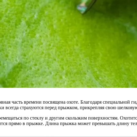
вная часть времени посвящена охоте. Благодаря специальной г
ки всегда страхуются перед прыжком, прикрепляя свою шелковую 
мещаться по стеклу и другим скользким поверхностям. Охотится э
ится прямо в прыжке. Длина прыжка может превышать длину тела