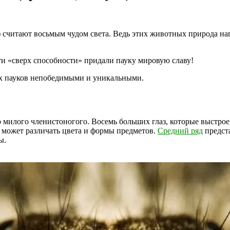
в) считают восьмым чудом света. Ведь этих животных природа н
Эти «сверх способности» придали пауку мировую славу!
их пауков непобедимыми и уникальными.
милого членистоногого. Восемь больших глаз, которые выстроен
может различать цвета и формы предметов.
Средний ряд
предст
ы.