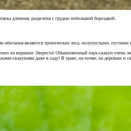
 паука длинная, разделена с грудью небольшой бороздкой.
и обитания являются тропические леса, полупустыни, пустыни 
енно на вершине Эвереста! Обыкновенный паук-скакун очень люб
уками-скакунами даже в саду! В траве, на почве, на деревьях и с