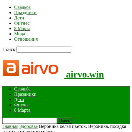
Свадьба
Праздники
Дети
Фитнес
8 Марта
Мода
Отношения
Поиск
airvo.win
Свадьба
Праздники
Дети
Фитнес
8 Марта
Главная
Здоровье
Вероника белая цветок. Вероника, посадка
и уход в открытом грунте