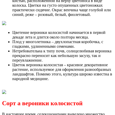
кистью, расположенной на верху цветоноса в виде
колоска. Цветки на густо опушенных цветоножках
практически сидячие. Окрас венчика чаще голубой или
синий, реже – розовый, белый, фиолетовый.
Цветение вероники колосистой начинается в первой
декаде лета и длится около полтора месяца.
Плод у многолетника – двухлопастная коробочка, с
гладкими, удлиненными семенами.
Нетребовательна к типу почв, солнцелюбивая вероника
прекрасно переносит как небольшую засуху, так и
переувлажнение.
Цветок вероника колосистая – красивое декоративное
растение, используемое для оформления разнообразных
ландшафтов. Помимо этого, культура широко известна в
народной медицине.
Сорт
а вероники колосистой
В настоящее время, селекционерами выведено множество