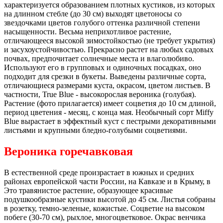
характеризуется образованием плотных кустиков, из которых
на длинном стебле (до 30 см) выходят цветоносы со
звездочками цветов голубого оттенка различной степени
насыщенности. Весьма неприхотливое растение,
отличающееся высокой зимостойкостью (не требует укрытия)
и засухоустойчивостью. Прекрасно растет на любых садовых
почвах, предпочитает солнечные места и влаголюбиво.
Используют его в групповых и одиночных посадках, оно
подходит для срезки в букеты. Выведены различные сорта,
отличающиеся размерами куста, окрасом, цветом листьев. В
частности, True Blue - высокорослая вероника (голубая).
Растение (фото прилагается) имеет соцветия до 10 см длиной,
период цветения - месяц, с конца мая. Необычный сорт Miffy
Blue вырастает в эффектный куст с пестрыми декоративными
листьями и крупными бледно-голубыми соцветиями.
Вероника горечавковая
В естественной среде произрастает в южных и средних
районах европейской части России, на Кавказе и в Крыму, в
Это травянистое растение, образующее красивые
подушкообразные кустики высотой до 45 см. Листья собраны
в розетку, темно-зеленые, кожистые. Соцветие на высоком
побеге (30-70 см), рыхлое, многоцветковое. Окрас венчика