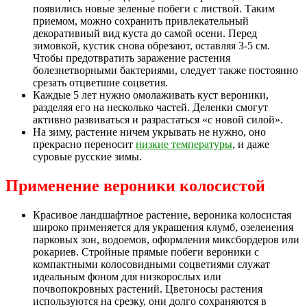
появились новые зеленые побеги с листвой. Таким
приемом, можно сохранить привлекательный
декоративный вид куста до самой осени. Перед
зимовкой, кустик снова обрезают, оставляя 3-5 см.
Чтобы предотвратить заражение растения
болезнетворными бактериями, следует также постоянно
срезать отцветшие соцветия.
Каждые 5 лет нужно омолаживать куст вероники,
разделяя его на несколько частей. Деленки смогут
активно развиваться и разрастаться «с новой силой».
На зиму, растение ничем укрывать не нужно, оно
прекрасно переносит
низкие температуры
, и даже
суровые русские зимы.
Применение вероники колосистой
Красивое ландшафтное растение, вероника колосистая
широко применяется для украшения клумб, озеленения
парковых зон, водоемов, оформления миксбордеров или
рокариев. Стройные прямые побеги вероники с
компактными колосовидными соцветиями служат
идеальным фоном для низкорослых или
почвопокровных растений. Цветоносы растения
используются на срезку, они долго сохраняются в