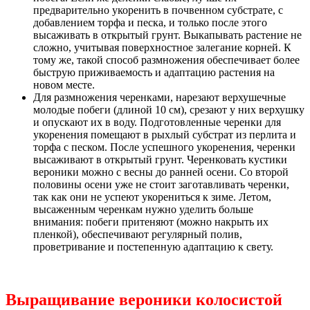
предварительно укоренить в почвенном субстрате, с
добавлением торфа и песка, и только после этого
высаживать в открытый грунт. Выкапывать растение не
сложно, учитывая поверхностное залегание корней. К
тому же, такой способ размножения обеспечивает более
быструю приживаемость и адаптацию растения на
новом месте.
Для размножения черенками, нарезают верхушечные
молодые побеги (длиной 10 см), срезают у них верхушку
и опускают их в воду. Подготовленные черенки для
укоренения помещают в рыхлый субстрат из перлита и
торфа с песком. После успешного укоренения, черенки
высаживают в открытый грунт. Черенковать кустики
вероники можно с весны до ранней осени. Со второй
половины осени уже не стоит заготавливать черенки,
так как они не успеют укорениться к зиме. Летом,
высаженным черенкам нужно уделить больше
внимания: побеги притеняют (можно накрыть их
пленкой), обеспечивают регулярный полив,
проветривание и постепенную адаптацию к свету.
Выращивание вероники колосистой