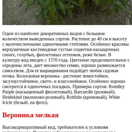
Один из наиболее декоративных видов с большим
количеством выведенных сортов. Растение до 40 см в высоту
с малочисленными одиночными стеблями. Особенно красивы
верхушечные кистевидные густые соцветия насыщенных
синих, голубых, фиолетовых оттенков, реже белые. В
культуру вид введен с 1570 года. Цветение продолжительное с
середины лета, дает множество семян, хорошо размножается
самосевом. Для ее выращивания подойдет любая садовая
почва. Колосковая вероника - растение зимостойкое,
засухоустойчивое, свето- и влаголюбивое. Особенно хорошо
смотрится в одиночных посадках. Примеры сортов: Romiley
Purple (насыщенный фиолетовый), Barcarolle (розовый),
Heidekind (малиново-розовый), Rotfishs (кремовый), White
Icicle (белый, на фото).
Вероника мелкая
Высокодекоративный вид, требователен к условиям