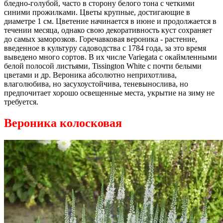
бледно-голубой, часто в сторону белого тона с четкими
синими прожилками. Цветы крупные, достигающие в
диаметре 1 см. Цветение начинается в июне и продолжается в
течении месяца, однако свою декоративность куст сохраняет
до самых заморозков. Горечавковая вероника - растение,
введенное в культуру садоводства с 1784 года, за это время
выведено много сортов. В их числе Variegata с окаймленными
белой полосой листьями, Tissington White с почти белыми
цветами и др. Вероника абсолютно неприхотлива,
влаголюбива, но засухоустойчива, теневынослива, но
предпочитает хорошо освещенные места, укрытие на зиму не
требуется.
Вероника колосковая