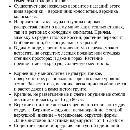
семейства Подорожниковые.
Существует еще несколько вариантов названий этого
вида вероники – вероничник колосистый, вероника
колосковая.
Неприхотливая культура получила широкое
распространение по всему миру: как в теплых странах,
так и в регионах с холодным климатом. Причем,
зимовку в средней полосе России, растение переносит
безболезненно, без специальных укрытий.
В диком виде, веронику колосистую нередко можно
встретить на открытых лесных полянах или опушках,
степных просторах и даже в горах. Растение
предпочитает открытую, солнечную местность.
Корневище у многолетней культуры тонкое,
поверхностное, расположено горизонтально уровню
земли. За счет этого, вероника легко приспосабливается
и растет даже на каменистом грунте.
Крепкие, не разветвленные и слегка опушенные стебли
достигают в высоту от 15 до 80 см.
Верхние и нижние листья существенно отличаются друг
от друга. Верхние – сидячие, цельнокрайние, с острой
верхушкой; нижние – черешковые, округлой формы.
Длина листовой пластинки варьируются от 1,5 до 9 см.
Соцветие вероники представлено густой одиночной