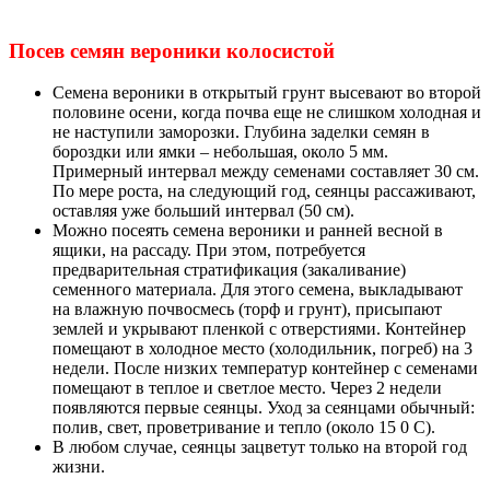
Посев семян вероники колосистой
Семена вероники в открытый грунт высевают во второй
половине осени, когда почва еще не слишком холодная и
не наступили заморозки. Глубина заделки семян в
бороздки или ямки – небольшая, около 5 мм.
Примерный интервал между семенами составляет 30 см.
По мере роста, на следующий год, сеянцы рассаживают,
оставляя уже больший интервал (50 см).
Можно посеять семена вероники и ранней весной в
ящики, на рассаду. При этом, потребуется
предварительная стратификация (закаливание)
семенного материала. Для этого семена, выкладывают
на влажную почвосмесь (торф и грунт), присыпают
землей и укрывают пленкой с отверстиями. Контейнер
помещают в холодное место (холодильник, погреб) на 3
недели. После низких температур контейнер с семенами
помещают в теплое и светлое место. Через 2 недели
появляются первые сеянцы. Уход за сеянцами обычный:
полив, свет, проветривание и тепло (около 15 0 С).
В любом случае, сеянцы зацветут только на второй год
жизни.