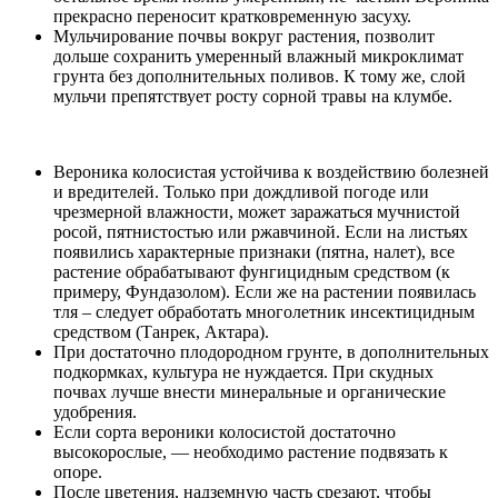
прекрасно переносит кратковременную засуху.
Мульчирование почвы вокруг растения, позволит
дольше сохранить умеренный влажный микроклимат
грунта без дополнительных поливов. К тому же, слой
мульчи препятствует росту сорной травы на клумбе.
Вероника колосистая устойчива к воздействию болезней
и вредителей. Только при дождливой погоде или
чрезмерной влажности, может заражаться мучнистой
росой, пятнистостью или ржавчиной. Если на листьях
появились характерные признаки (пятна, налет), все
растение обрабатывают фунгицидным средством (к
примеру, Фундазолом). Если же на растении появилась
тля – следует обработать многолетник инсектицидным
средством (Танрек, Актара).
При достаточно плодородном грунте, в дополнительных
подкормках, культура не нуждается. При скудных
почвах лучше внести минеральные и органические
удобрения.
Если сорта вероники колосистой достаточно
высокорослые, — необходимо растение подвязать к
опоре.
После цветения, надземную часть срезают, чтобы