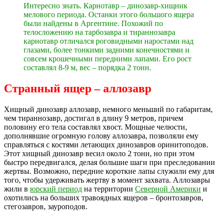
Интересно знать. Карнотавр – динозавр-хищник
мелового периода. Останки этого большого ящера
были найдены в Аргентине. Похожий по
телосложению на тарбозавра и тираннозавра
карнотавр отличался роговидными наростами над
глазами, более тонкими задними конечностями и
совсем крошечными передними лапами. Его рост
составлял 8-9 м, вес – порядка 2 тонн.
Странный ящер – аллозавр
Хищный динозавр аллозавр, немного меньший по габаритам,
чем тираннозавр, достигал в длину 9 метров, причем
половину его тела составлял хвост. Мощные челюсти,
дополнявшие огромную голову аллозавра, позволяли ему
справляться с костями летающих динозавров оринитоподов.
Этот хищный динозавр весил около 2 тонн, но при этом
быстро передвигался, делая большие шаги при преследовании
жертвы. Возможно, передние короткие лапы служили ему для
того, чтобы удерживать жертву в момент захвата. Аллозавры
жили в
юрский период
на территории
Северной Америки
и
охотились на больших травоядных ящеров – бронтозавров,
стегозавров, зауроподов.