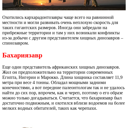
Охотились кархарадонтозавры чаще всего на равнинной
местности и могли развивать очень неплохую скорость для
таких гигантских размеров. Иногда они забредали на
прибрежные территории и там у них возникали конфликты
из-за добычи с другим представителем хищных динозавров –
спинозавром.
Бахариязавр
Еще один представитель африканских хищных динозавров.
Жил он предположительно на территории современных
Египта, Нигерии и Марокко. Длина хищника составляет 11,9
метра при весе 4 тонны. Обладал мощными задними
конечностями, а вот передние палеонтологам так и не удалось
найти до сих пор, впрочем, как и череп, поэтому о его образе
можно только догадываться. Считается, что бахариязавр был
достаточно подвижным, и охотился вблизи водоемов на более
мелких водных обитателей, таких как черепахи.