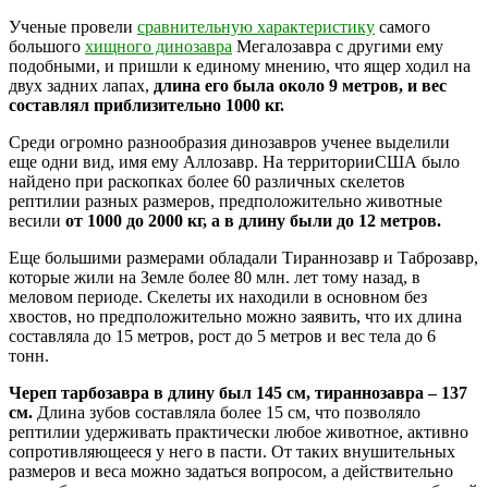
Ученые провели
сравнительную характеристику
самого
большого
хищного динозавра
Мегалозавра с другими ему
подобными, и пришли к единому мнению, что ящер ходил на
двух задних лапах,
длина его была около 9 метров, и вес
составлял приблизительно 1000 кг.
Среди огромно разнообразия динозавров ученее выделили
еще одни вид, имя ему Аллозавр. На территорииСША было
найдено при раскопках более 60 различных скелетов
рептилии разных размеров, предположительно животные
весили
от 1000 до 2000 кг, а в длину были до 12 метров.
Еще большими размерами обладали Тираннозавр и Таброзавр,
которые жили на Земле более 80 млн. лет тому назад, в
меловом периоде. Скелеты их находили в основном без
хвостов, но предположительно можно заявить, что их длина
составляла до 15 метров, рост до 5 метров и вес тела до 6
тонн.
Череп тарбозавра в длину был 145 см, тираннозавра – 137
см.
Длина зубов составляла более 15 см, что позволяло
рептилии удерживать практически любое животное, активно
сопротивляющееся у него в пасти. От таких внушительных
размеров и веса можно задаться вопросом, а действительно