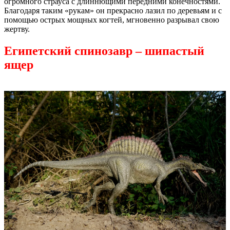
огромного страуса с длиннющими передними конечностями.
Благодаря таким «рукам» он прекрасно лазил по деревьям и с
помощью острых мощных когтей, мгновенно разрывал свою
жертву.
Египетский спинозавр – шипастый
ящер