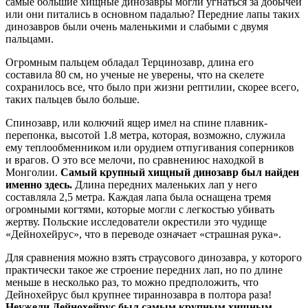
самые большие хищные динозавры могли угнаться за добычей
или они питались в основном падалью? Передние лапы таких
динозавров были очень маленькими и слабыми с двумя
пальцами.
Огромным пальцем обладал Терцинозавр, длина его
составила 80 см, но ученые не уверены, что на скелете
сохранилось все, что было при жизни рептилии, скорее всего,
таких пальцев было больше.
Спинозавр, или колючий ящер имел на спине плавник-
перепонка, высотой 1.8 метра, которая, возможно, служила
ему теплообменником или орудием отпугивания соперников
и врагов. О это все мелочи, по сравнениюс находкой в
Монголии.
Самый крупный хищный динозавр был найден
именно здесь.
Длина передних маленьких лап у него
составляла 2,5 метра. Каждая лапа была оснащена тремя
огромными когтями, которые могли с легкостью убивать
жертву. Польские исследователи окрестили это чудище
«Дейнохейрус», что в переводе означает «страшная рука».
Для сравнения можно взять страусового динозавра, у которого
практически такое же строение передних лап, но по длине
меньше в несколько раз, то можно предположить, что
Дейнохейрус был крупнее тираннозавра в полтора раза!
Неужели Дейнохейрус был самым крупным хищным