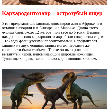
Кархародонтозавр – острозубый ящер
Этот представитель хищных динозавров жил в Африке, его
останки находили и в Алжире, и в Марокко. Длина этого
чудища была около 12 метров, при весе до 6 тонн. Первые
находки остатков кархародонтозавра были совершены еще в
1925 году французскими палеонтологами. Передвигался
хищник на двух мощных задних ногах, передние же
конечности были слабыми. Также он имел длинный
вытянутый череп, напоминающий широкие ножницы.
Туловище хищника заканчивалось длиннющим хвостом.