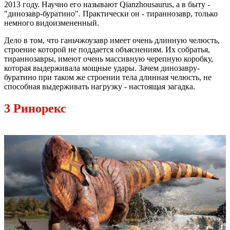
2013 году. Научно его называют Qianzhousaurus, а в быту -
"динозавр-буратино". Практически он - тираннозавр, только
немного видоизмененный.
Дело в том, что ганьчжоузавр имеет очень длинную челюсть,
строение которой не поддается объяснениям. Их собратья,
тираннозавры, имеют очень массивную черепную коробку,
которая выдерживала мощные удары. Зачем динозавру-
буратино при таком же строении тела длинная челюсть, не
способная выдерживать нагрузку - настоящая загадка.
3 Ринорекс