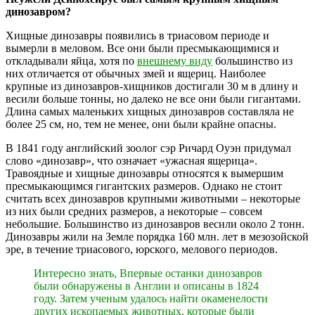
динозавром?
Хищные динозавры появились в триасовом периоде и
вымерли в меловом. Все они были пресмыкающимися и
откладывали яйца, хотя по
внешнему виду
большинство из
них отличается от обычных змей и ящериц. Наиболее
крупные из динозавров-хищников достигали 30 м в длину и
весили больше тонны, но далеко не все они были гигантами.
Длина самых маленьких хищных динозавров составляла не
более 25 см, но, тем не менее, они были крайне опасны.
В 1841 году английский зоолог сэр Ричард Оуэн придумал
слово «динозавр», что означает «ужасная ящерица».
Травоядные и хищные динозавры относятся к вымершим
пресмыкающимся гигантских размеров. Однако не стоит
считать всех динозавров крупными животными – некоторые
из них были средних размеров, а некоторые – совсем
небольшие. Большинство из динозавров весили около 2 тонн.
Динозавры жили на Земле порядка 160 млн. лет в мезозойской
эре, в течение триасового, юрского, мелового периодов.
Интересно знать, Впервые останки динозавров
были обнаружены в Англии и описаны в 1824
году. Затем ученым удалось найти окаменелости
других ископаемых животных, которые были