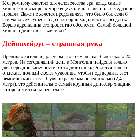
К огромному счастью для человечества эра, когда самые
хищные динозавры в мире еще жили на нашей планете, давно
прошла. Даже не хочется представлять, что было бы, если б
эти «милые» существа до сих пор находились по соседству.
Взрыв адреналина стопроцентно обеспечен. Самый большой
хищный динозавр – какой он?
Дейнохейрус – страшная рука
Предположительно, размеры этого «малыша» были около 20
метров. На сегодняшний день в Монголии найдены только
две передние конечности этого динозавра. Остается только
отыскать полный скелет чудовища, чтобы подтвердить этот
чемпионский титул. Судя по размерам передних лап (2,4
метра), это действительно самый крупный динозавр хищник,
который жил на нашей земле.