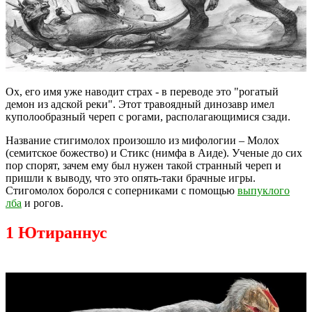
Ох, его имя уже наводит страх - в переводе это "рогатый
демон из адской реки". Этот травоядный динозавр имел
куполообразный череп с рогами, располагающимися сзади.
Название стигимолох произошло из мифологии – Молох
(семитское божество) и Стикс (нимфа в Аиде). Ученые до сих
пор спорят, зачем ему был нужен такой странный череп и
пришли к выводу, что это опять-таки брачные игры.
Стигомолох боролся с соперниками с помощью
выпуклого
лба
и рогов.
1 Ютираннус