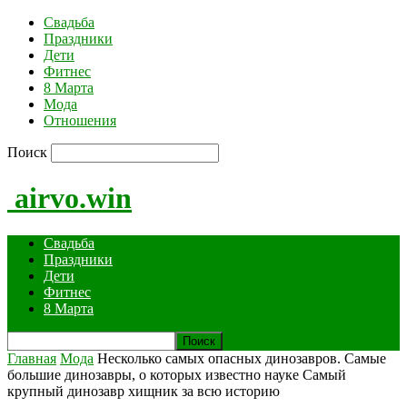
Свадьба
Праздники
Дети
Фитнес
8 Марта
Мода
Отношения
Поиск
airvo.win
Свадьба
Праздники
Дети
Фитнес
8 Марта
Главная
Мода
Несколько самых опасных динозавров. Самые
большие динозавры, о которых известно науке Самый
крупный динозавр хищник за всю историю