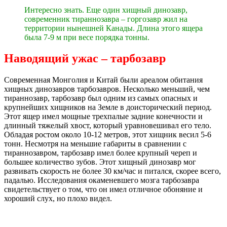
Интересно знать. Еще один хищный динозавр,
современник тираннозавра – горгозавр жил на
территории нынешней Канады. Длина этого ящера
была 7-9 м при весе порядка тонны.
Наводящий ужас – тарбозавр
Современная Монголия и Китай были ареалом обитания
хищных динозавров тарбозавров. Несколько меньший, чем
тираннозавр, тарбозавр был одним из самых опасных и
крупнейших хищников на Земле в доисторический период.
Этот ящер имел мощные трехпалые задние конечности и
длинный тяжелый хвост, который уравновешивал его тело.
Обладая ростом около 10-12 метров, этот хищник весил 5-6
тонн. Несмотря на меньшие габариты в сравнении с
тираннозавром, тарбозавр имел более крупный череп и
большее количество зубов. Этот хищный динозавр мог
развивать скорость не более 30 км/час и питался, скорее всего,
падалью. Исследования окаменевшего мозга тарбозавра
свидетельствует о том, что он имел отличное обоняние и
хороший слух, но плохо видел.