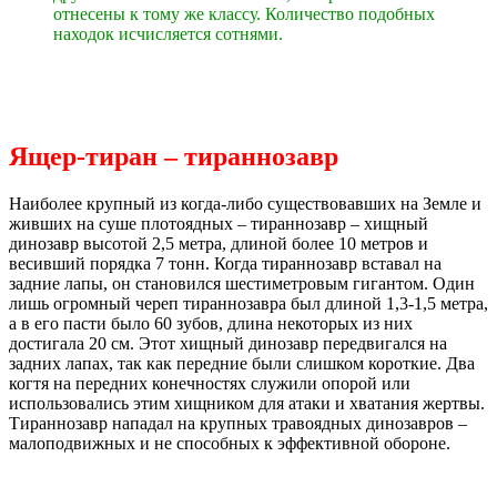
отнесены к тому же классу. Количество подобных
находок исчисляется сотнями.
Ящер-тиран – тираннозавр
Наиболее крупный из когда-либо существовавших на Земле и
живших на суше плотоядных – тираннозавр – хищный
динозавр высотой 2,5 метра, длиной более 10 метров и
весивший порядка 7 тонн. Когда тираннозавр вставал на
задние лапы, он становился шестиметровым гигантом. Один
лишь огромный череп тираннозавра был длиной 1,3-1,5 метра,
а в его пасти было 60 зубов, длина некоторых из них
достигала 20 см. Этот хищный динозавр передвигался на
задних лапах, так как передние были слишком короткие. Два
когтя на передних конечностях служили опорой или
использовались этим хищником для атаки и хватания жертвы.
Тираннозавр нападал на крупных травоядных динозавров –
малоподвижных и не способных к эффективной обороне.