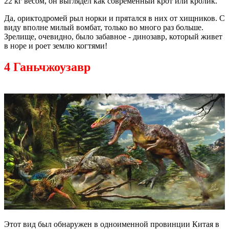
22 кг весом, он выглядел как современный крот или кролик.
Да, ориктодромей рыл норки и прятался в них от хищников. С
виду вполне милый вомбат, только во много раз больше.
Зрелище, очевидно, было забавное - динозавр, который живет
в норе и роет землю когтями!
4 Ганьчжоузавр
Этот вид был обнаружен в одноименной провинции Китая в