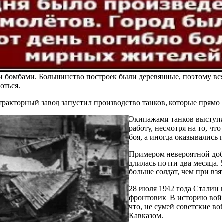
бомбами. Большинство построек были деревянные, поэтому вся 
оться.
ракторный завод запустил производство танков, которые прямо 
Экипажами танков выступа
работу, несмотря на то, ч
боя, а иногда оказывались 
Примером невероятной добл
длилась почти два месяца,
больше солдат, чем при вз
28 июля 1942 года Сталин 
фронтовик. В историю войн
что, не сумей советские в
Кавказом.