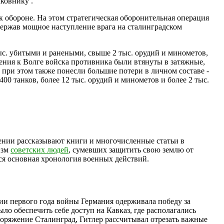
ковнику .
 обороне. На этом стратегическая оборонительная операция
ержав мощное наступление врага на сталинградском
ыс. убитыми и ранеными, свыше 2 тыс. орудий и минометов,
ения к Волге войска противника были втянуты в затяжные,
 при этом также понесли большие потери в личном составе -
400 танков, более 12 тыс. орудий и минометов и более 2 тыс.
жении рассказывают книги и многочисленные статьи в
изм
советских людей
, сумевших защитить свою землю от
ся основная хронология военных действий.
нии первого года войны Германия одерживала победу за
 обеспечить себе доступ на Кавказ, где располагались
поряжение Сталинград, Гитлер рассчитывал отрезать важные