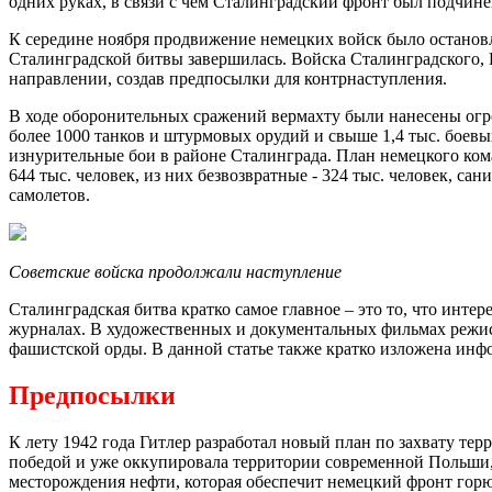
одних руках, в связи с чем Сталинградский фронт был подчи
К середине ноября продвижение немецких войск было остановл
Сталинградской битвы завершилась. Войска Сталинградского,
направлении, создав предпосылки для контрнаступления.
В ходе оборонительных сражений вермахту были нанесены огро
более 1000 танков и штурмовых орудий и свыше 1,4 тыс. боев
изнурительные бои в районе Сталинграда. План немецкого кома
644 тыс. человек, из них безвозвратные - 324 тыс. человек, са
самолетов.
Советские войска продолжали наступление
Сталинградская битва кратко самое главное – это то, что инт
журналах. В художественных и документальных фильмах режисс
фашистской орды. В данной статье также кратко изложена инф
Предпосылки
К лету 1942 года Гитлер разработал новый план по захвату те
победой и уже оккупировала территории современной Польши, 
месторождения нефти, которая обеспечит немецкий фронт горю