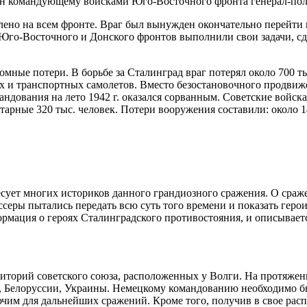
нен командующему войсками Юго-Восточного фронта генерал-пол
ено на всем фронте. Враг был вынужден окончательно перейти к
 Юго-Восточного и Донского фронтов выполнили свои задачи, сд
мные потери. В борьбе за Сталинград враг потерял около 700 т
ых и транспортных самолетов. Вместо безостановочного продвиж
ндования на лето 1942 г. оказался сорванным. Советские войска
нитарные 320 тыс. человек. Потери вооружения составили: около 1
ересует многих историков данного грандиозного сражения. О сра
еры пытались передать всю суть того времени и показать геро
ормация о героях Сталинградского противостояния, и описывает
рриторий советского союза, расположенных у Волги. На протяже
Белоруссии, Украины. Немецкому командованию необходимо было
чим для дальнейших сражений. Кроме того, получив в свое рас