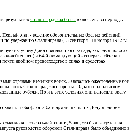
же результатов
Сталинградская битва
включает два периода:
а. Первый этап - ведение оборонительных боевых действий
 по удержанию Сталинграда (13 сентября - 18 ноября 1942 г.).
шую излучину Дона с запада и юго-запада, как раз в полосах
генерал-лейтенант ) и 64-й (командующий - генерал-лейтенант
и почти двойном превосходстве в силах и средствах.
овыми отрядами немецких войск. Завязались ожесточенные бои.
ороны войск Сталинградского фронта. Однако под натиском
дованные рубежи. Но и в этих условиях они наносили врагу
 охватили оба фланга 62-й армии, вышли к Дону в районе
командовал генерал-лейтенант , 5 августа был разделен на
августа руководство обороной Сталинграда было объединено в