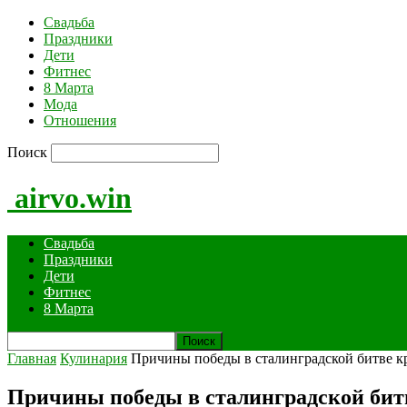
Свадьба
Праздники
Дети
Фитнес
8 Марта
Мода
Отношения
Поиск
airvo.win
Свадьба
Праздники
Дети
Фитнес
8 Марта
Главная
Кулинария
Причины победы в сталинградской битве кр
Причины победы в сталинградской битв