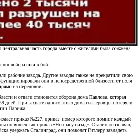
центральная часть города вместе с жителями была сожжена
с конвейера шли в бой.
ли рабочие завода. Другие заводы также не прекратили свою
то функционировали они в непосредственной близости от поля
прямо на передовой.
ести и отваги становится оборона дома Павлова, которая
 58 дней. При захвате одного этого дома гитлеровцы потеряли
ятии Парижа.
издает приказ №227, приказ, номер которого помнит каждый
ы он вошел как приказ «Ни шагу назад». Сталин осознавал,
ойска удержать Сталинград, они позволят Гитлеру завладеть