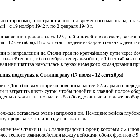
ий сторонами, пространственного и временного масштаба, а так
 - с 19 ноября 1942 г. по 2 февраля 1943 г.
аправлении продолжалась 125 дней и ночей и включает два этап
 - 12 сентября). Второй этап - ведение оборонительных действий
и в направлении на Сталинград по кратчайшему пути через боль
рал-лейтенант , с 6 сентября - генерал-майор , с 10 сентября - 
ивная инициатива находилась в руках немецкого командования пр
них подступах к Сталинграду (17 июля - 12 сентября)
учине Дона боевым соприкосновением частей 62-й армии с перед
и и затратить шесть суток, чтобы подойти к главной полосе об
ены отходить на новые, слабо оборудованные или даже необору
олжала оставаться очень напряженной. Немецкие войска глубоко
озу прорыва к Сталинграду с юго-запада.
решением Ставки ВГК Сталинградский фронт, которым с 23 июля 
ее тесного взаимодействия между войсками обоих фронтов с 9 