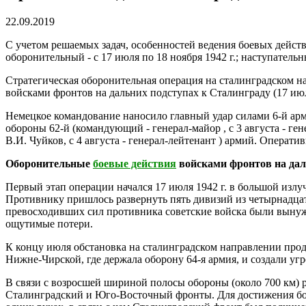
22.09.2019
С учетом решаемых задач, особенностей ведения боевых действ
оборонительный - с 17 июля по 18 ноября 1942 г.; наступательный
Стратегическая оборонительная операция на сталинградском н
войсками фронтов на дальних подступах к Сталинграду (17 июля
Немецкое командование наносило главный удар силами 6-й арми
обороны 62-й (командующий - генерал-майор , с 3 августа - гене
В.И. Чуйков, с 4 августа - генерал-лейтенант ) армий. Операт
Оборонительные
боевые действия
войсками фронтов на даль
Первый этап операции начался 17 июля 1942 г. в большой изл
Противнику пришлось развернуть пять дивизий из четырнадцат
превосходивших сил противника советские войска были вынужд
ощутимые потери.
К концу июля обстановка на сталинградском направлении прод
Нижне-Чирской, где держала оборону 64-я армия, и создали угр
В связи с возросшей шириной полосы обороны (около 700 км) 
Сталинградский и Юго-Восточный фронты. Для достижения бол