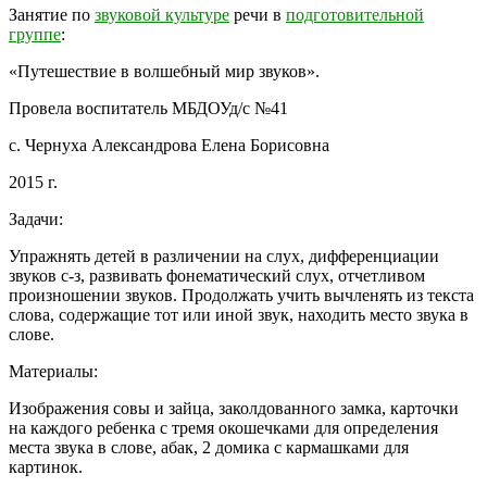
Занятие по
звуковой культуре
речи в
подготовительной
группе
:
«Путешествие в волшебный мир звуков».
Провела воспитатель МБДОУд/с №41
с. Чернуха Александрова Елена Борисовна
2015 г.
Задачи:
Упражнять детей в различении на слух, дифференциации
звуков с-з, развивать фонематический слух, отчетливом
произношении звуков. Продолжать учить вычленять из текста
слова, содержащие тот или иной звук, находить место звука в
слове.
Материалы:
Изображения совы и зайца, заколдованного замка, карточки
на каждого ребенка с тремя окошечками для определения
места звука в слове, абак, 2 домика с кармашками для
картинок.