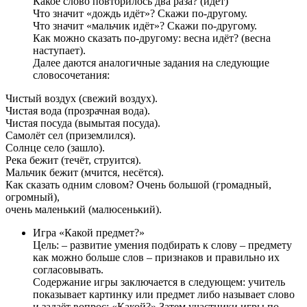
Какое слово повторилось два раза? (идёт)
Что значит «дождь идёт»? Скажи по-другому.
Что значит «мальчик идёт»? Скажи по-другому.
Как можно сказать по-другому: весна идёт? (весна
наступает).
Далее даются аналогичные задания на следующие
словосочетания:
Чистый воздух (свежий воздух).
Чистая вода (прозрачная вода).
Чистая посуда (вымытая посуда).
Самолёт сел (приземлился).
Солнце село (зашло).
Река бежит (течёт, струится).
Мальчик бежит (мчится, несётся).
Как сказать одним словом? Очень большой (громадный,
огромный),
очень маленький (малюсенький).
Игра «Какой предмет?»
Цель: – развитие умения подбирать к слову – предмету
как можно больше слов – признаков и правильно их
согласовывать.
Содержание игры заключается в следующем: учитель
показывает картинку или предмет либо называет слово
и задаёт вопрос: «Какой?» Затем участники игры по-