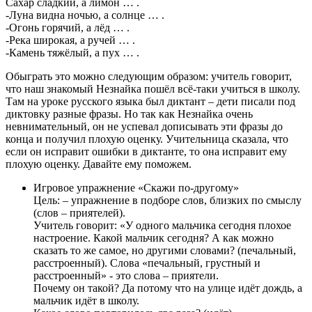
Сахар сладкий, а лимон … .
-Луна видна ночью, а солнце … .
-Огонь горячий, а лёд … .
-Река широкая, а ручей … .
-Камень тяжёлый, а пух … .
Обыграть это можно следующим образом: учитель говорит,
что наш знакомый Незнайка пошёл всё-таки учиться в школу.
Там на уроке русского языка был диктант – дети писали под
диктовку разные фразы. Но так как Незнайка очень
невнимательный, он не успевал дописывать эти фразы до
конца и получил плохую оценку. Учительница сказала, что
если он исправит ошибки в диктанте, то она исправит ему
плохую оценку. Давайте ему поможем.
Игровое упражнение «Скажи по-другому»
Цель: – упражнение в подборе слов, близких по смыслу
(слов – приятелей).
Учитель говорит: «У одного мальчика сегодня плохое
настроение. Какой мальчик сегодня? А как можно
сказать то же самое, но другими словами? (печальный,
расстроенный). Слова «печальный, грустный и
расстроенный» - это слова – приятели.
Почему он такой? Да потому что на улице
идёт
дождь, а
мальчик
идёт
в школу.