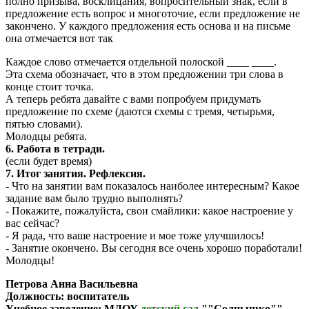
полно призыва, восклицания, вопросительный знак, если в
предложение есть вопрос и многоточие, если предложение не
закончено. У каждого предложения есть основа и на письме
она отмечается вот так
Каждое слово отмечается отдельной полоской ____ ____.
Эта схема обозначает, что в этом предложении три слова в
конце стоит точка.
А теперь ребята давайте с вами попробуем придумать
предложение по схеме (даются схемы с тремя, четырьмя,
пятью словами).
Молодцы ребята.
6. Работа в тетради.
(если будет время)
7. Итог занятия. Рефлексия.
- Что на занятии вам показалось наиболее интересным? Какое
задание вам было трудно выполнять?
- Покажите, пожалуйста, свои смайлики: какое настроение у
вас сейчас?
- Я рада, что ваше настроение и мое тоже улучшилось!
- Занятие окончено. Вы сегодня все очень хорошо поработали!
Молодцы!
Петрова Анна Васильевна
Должность:
воспитатель
Учебное заведение:
МДОУ
детский сад
""Солнышко""