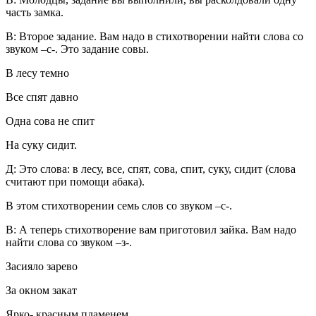
часть замка.
В:
Второе задание. Вам надо в стихотворении найти слова со
звуком –с-. Это задание совы.
В лесу темно
Все спят давно
Одна сова не спит
На суку сидит.
Д:
Это слова: в лесу, все, спят, сова, спит, суку, сидит (слова
считают при помощи абака).
В
этом стихотворении семь слов со звуком –с-.
В:
А теперь стихотворение вам приготовил зайка. Вам надо
найти слова со звуком –з-.
Засияло зарево
За окном закат
Ярко- красным пламенем