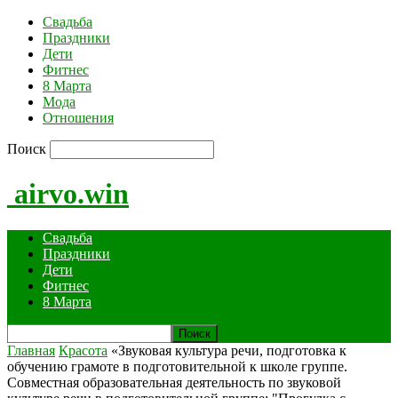
Свадьба
Праздники
Дети
Фитнес
8 Марта
Мода
Отношения
Поиск
airvo.win
Свадьба
Праздники
Дети
Фитнес
8 Марта
Главная
Красота
«Звуковая культура речи, подготовка к
обучению грамоте в подготовительной к школе группе.
Совместная образовательная деятельность по звуковой