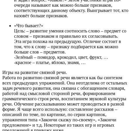
очереди называют как можно больше признаков,
соответствующих данному объекту. Выигрывает тот, кто
назовёт больше признаков.
«Что бывает?»
Цель: – развитие умения соотносить слово – предмет со
словом – признаком и правильно их согласовывать.
Эта игра похожа на предыдущую. Отличие состоит в
том, что к слову – признаку подбирается как можно
больше слов – предметов.
-Зелёный – помидор, крокодил, цвет, фрукт, …
-красное – платье, яблоко, знамя, …
Игры на развитие связной речи.
Работа по развитию связной речи является как бы синтезом
всех предыдущих упражнений. Она неотделима от остальных
задач речевого развития, она связана с обогащением словаря,
работой над смысловой стороной речи, формированием
грамматического строя речи, воспитанием звуковой культуры
речи. Обучение рассказыванию может проводиться в разной
форме. Я чаще всего использую: составление рассказов –
описаний по теме, по картинке, по серии картинок,
упражнения типа «Закончи сказку по-своему», «Закончи
предложение» и т.д. Некоторые из таких игр и игровых
предложений я привожу ниже.