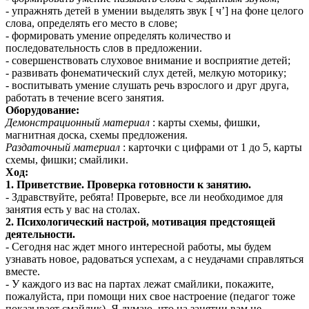
-
упражнять детей в умении выделять звук [ ч’] на фоне целого
слова, определять его место в слове;
-
формировать умение определять количество и
последовательность слов в предложении.
-
совершенствовать слуховое внимание и восприятие детей;
-
развивать фонематический слух детей, мелкую моторику;
-
воспитывать умение слушать речь взрослого и друг друга,
работать в течение всего занятия.
Оборудование:
Демонстрационный материал
: карты схемы, фишки,
магнитная доска, схемы предложения.
Раздаточный материал
: карточки с цифрами от 1 до 5, карты
схемы, фишки; смайлики.
Ход:
1. Приветствие. Проверка готовности к занятию.
- Здравствуйте, ребята! Проверьте, все ли необходимое для
занятия есть у вас на столах.
2. Психологический настрой, мотивация предстоящей
деятельности.
- Сегодня нас ждет много интересной работы, мы будем
узнавать новое, радоваться успехам, а с неудачами справляться
вместе.
- У каждого из вас на партах лежат смайлики, покажите,
пожалуйста, при помощи них свое настроение (педагог тоже
показывает смайлик). Я думаю, что на занятии вам не