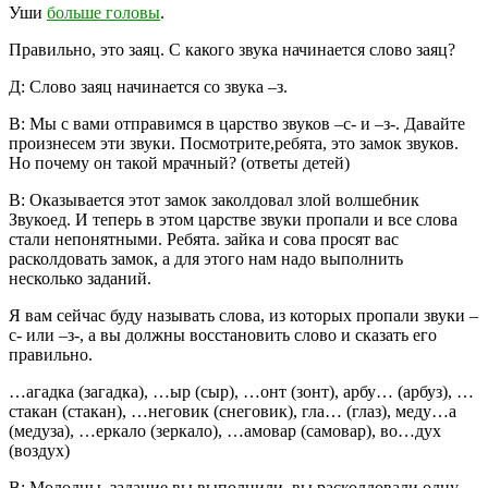
Уши
больше головы
.
Правильно, это заяц. С какого звука начинается слово заяц?
Д:
Слово заяц начинается со звука –з.
В:
Мы с вами отправимся в царство звуков –с- и –з-. Давайте
произнесем эти звуки. Посмотрите,ребята, это замок звуков.
Но почему он такой мрачный? (ответы детей)
В:
Оказывается этот замок заколдовал злой волшебник
Звукоед. И теперь в этом царстве звуки пропали и все слова
стали непонятными. Ребята. зайка и сова просят вас
расколдовать замок, а для этого нам надо выполнить
несколько заданий.
Я вам сейчас буду называть слова, из которых пропали звуки –
с- или –з-, а вы должны восстановить слово и сказать его
правильно.
…агадка (загадка), …ыр (сыр), …онт (зонт), арбу… (арбуз), …
стакан (стакан), …неговик (снеговик), гла… (глаз), меду…а
(медуза), …еркало (зеркало), …амовар (самовар), во…дух
(воздух)
В:
Молодцы, задание вы выполнили, вы расколдовали одну