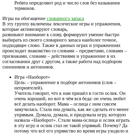
Ребята определяют род и число слов без называния
терминов.
Игры на обогащение
словарного запаса
В эту группу включены лексические игры и упражнения,
которые активизируют словарь,
развивают внимание к слову, формируют умение быстро
выбирать из своего словарного запаса наиболее точное,
подходящее слово. Также в данных играх и упражнениях
происходит знакомство со словами – предметами, словами –
признаками, словами – действиями и упражнение в их
согласовании друг с другом, а также работа над подбором
синонимов и антонимов.
Игра «Наоборот»
Цель: – упражнение в подборе антонимов (слов –
неприятелей).
Учитель говорит, что к нам пришёл в гости ослик. Он
очень хороший, но вот в чём вся беда: он очень любит
всё делать наоборот. Мама – ослица с ним совсем
замучилась. Стала она думать, как же сделать его менее
упрямым. Думала, думала, и придумала игру, которую
назвала «Наоборот». Стали мама-ослица и ослик играть
в эту игру и ослик стал не такой упрямый. Почему? Да
потому что всё его упрямство во время игры уходило и