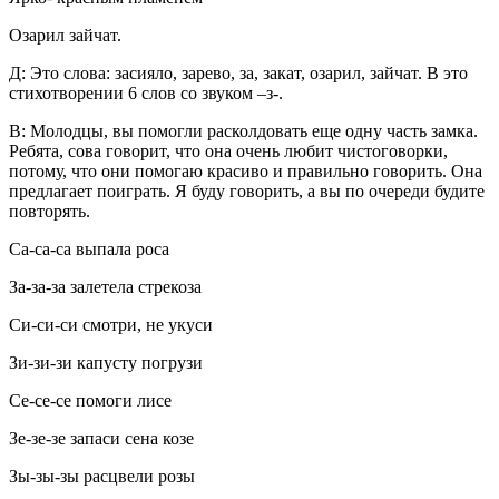
Озарил зайчат.
Д:
Это слова: засияло, зарево, за, закат, озарил, зайчат. В это
стихотворении 6 слов со звуком –з-.
В:
Молодцы, вы помогли расколдовать еще одну часть замка.
Ребята, сова говорит, что она очень любит чистоговорки,
потому, что они помогаю красиво и правильно говорить. Она
предлагает поиграть. Я буду говорить, а вы по очереди будите
повторять.
Са-са-са выпала роса
За-за-за залетела стрекоза
Си-си-си смотри, не укуси
Зи-зи-зи капусту погрузи
Се-се-се помоги лисе
Зе-зе-зе запаси сена козе
Зы-зы-зы расцвели розы