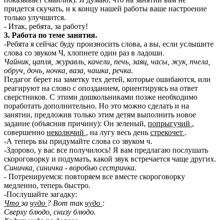
придется скучать, и к концу нашей работы ваше настроение
только улучшится.
- Итак, ребята, за работу!
3. Работа по теме занятия.
-Ребята я сейчас буду произносить слова, а вы, если услышите
слова со звуком Ч, хлопнете один раз в ладоши.
Чайник, цапля, журавль, качели, печь, заяц, часы, жук, пчела,
обруч, дочь, ночка, ваза, чашка, речка.
Педагог берет на заметку тех детей, которые ошибаются, или
реагируют на слово с опозданием, ориентируясь на ответ
сверстников. С этими дошкольниками позже необходимо
поработать дополнительно. Но это можно сделать и на
занятии, предложив только этим детям выполнить новое
задание (объяснив причину): Он зеленый,
попрыгучий
,
совершенно
неколючий
, на лугу весь день
стрекочет
.
-А теперь вы придумайте слова со звуком ч.
-Здорово, у вас все получилось! Я вам предлагаю послушать
скороговорку и подумать, какой звук встречается чаще других.
Синичка, синичка - воробью сестричка.
- Потренируемся: повторяем все вместе скороговорку
медленно, теперь быстро.
-Послушайте загадку:
Что
за
чудо
? Вот так
чудо
:
Сверху блюдо, снизу блюдо.