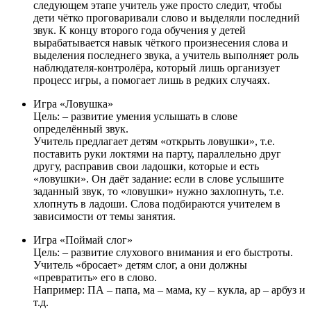
следующем этапе учитель уже просто следит, чтобы
дети чётко проговаривали слово и выделяли последний
звук. К концу второго года обучения у детей
вырабатывается навык чёткого произнесения слова и
выделения последнего звука, а учитель выполняет роль
наблюдателя-контролёра, который лишь организует
процесс игры, а помогает лишь в редких случаях.
Игра «Ловушка»
Цель: – развитие умения услышать в слове
определённый звук.
Учитель предлагает детям «открыть ловушки», т.е.
поставить руки локтями на парту, параллельно друг
другу, расправив свои ладошки, которые и есть
«ловушки». Он даёт задание: если в слове услышите
заданный звук, то «ловушки» нужно захлопнуть, т.е.
хлопнуть в ладоши. Слова подбираются учителем в
зависимости от темы занятия.
Игра «Поймай слог»
Цель: – развитие слухового внимания и его быстроты.
Учитель «бросает» детям слог, а они должны
«превратить» его в слово.
Например:
ПА – папа, ма – мама, ку – кукла, ар – арбуз и
т.д.