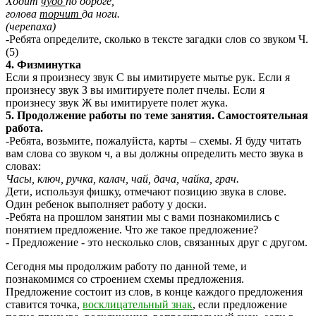
Ходит
чудо
по дороге,
голова
торчит
да ноги.
(черепаха)
-Ребята определите, сколько в тексте загадки слов со звуком Ч.
(5)
4. Физминутка
Если я произнесу звук С вы имитируете мытье рук. Если я
произнесу звук З вы имитируете полет пчелы. Если я
произнесу звук Ж вы имитируете полет жука.
5. Продолжение работы по теме занятия. Самостоятельная
работа.
-Ребята, возьмите, пожалуйста, карты – схемы. Я буду читать
вам слова со звуком ч, а вы должны определить место звука в
словах:
Часы, ключ, ручка, калач, чай, дача, чайка, грач.
Дети, используя фишку, отмечают позицию звука в слове.
Один ребенок выполняет работу у доски.
-Ребята на прошлом занятии мы с вами познакомились с
понятием предложение. Что же такое предложение?
- Предложение - это несколько слов, связанных друг с другом.
Сегодня мы продолжим работу по данной теме, и
познакомимся со строением схемы предложения.
Предложение состоит из слов, в конце каждого предложения
ставится точка,
восклицательный знак
, если предложение