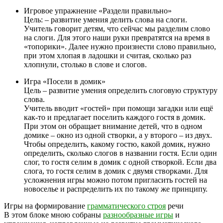
Игровое упражнение «Раздели правильно»
Цель: – развитие умения делить слова на слоги.
Учитель говорит детям, что сейчас мы разделим слово
на слоги. Для этого наши руки превратятся на время в
«топорики». Далее нужно произнести слово правильно,
при этом хлопая в ладошки и считая, сколько раз
хлопнули, столько в слове и слогов.
Игра «Посели в домик»
Цель – развитие умения определить слоговую структуру
слова.
Учитель вводит «гостей» при помощи загадки или ещё
как-то и предлагает поселить каждого гостя в домик.
При этом он обращает внимание детей, что в одном
домике – окно из одной створки, а у второго – из двух.
Чтобы определить, какому гостю, какой домик, нужно
определить, сколько слогов в названии гостя. Если один
слог, то гостя селим в домик с одной створкой. Если два
слога, то гостя селим в домик с двумя створками. Для
усложнения игры можно потом пригласить гостей на
новоселье и распределить их по такому же принципу.
Игры на формирование
грамматического строя
речи
В этом блоке мною собраны
разнообразные игры
и