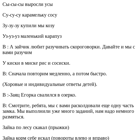
Сы-сы-сы выросли усы
Су-су-су карамельку сосу
Зу-зу-зу купили мы козу
Уз-уз-уз маленький карапуз
В
: А зайчик любит разучивать скороговорки. Давайте и мы с
вами разучим
У киски в миске рис и сосиски.
В:
Сначала повторим медленно, а потом быстро.
(Хоровые и индивидуальные ответы детей).
В
:-Заяц Егорка свалился в озерко.
В:
Смотрите, ребята, мы с вами расколдовали еще одну часть
замка. Мы выполнили уже много заданий, нам надо немного
размяться.
Зайка по лесу скакал (прыжки)
Зайка корм себе искал (повороты влево и вправо)