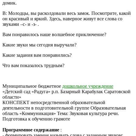
домик.
В:
Молодцы, вы расколдовали весь замок. Посмотрите, какой
он красивый и яркий. Здесь, наверное живут все слова со
звуками –с- и -з- .
Вам понравилось наше волшебное приключение?
Какие звуки мы сегодня выручали?
Какие задания вам понравились?
Что вам показалось трудным?
Муниципальное бюджетное
дошкольное учреждение
«Детский сад «Радуга» р.п. Базарный Карабулак Саратовской
области»
КОНСПЕКТ
непосредственной образовательной
деятельности
в подготовительной группе
Образовательная
область «Коммуникация»
Тема: Звуковая культура речи.
Подготовка к обучению грамоте
Программное содержание
:
-
формировать умение называть слова с заданным звуком;