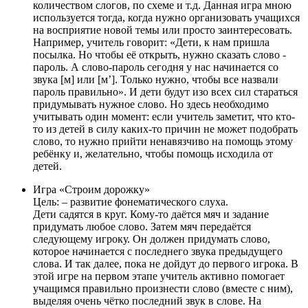
количеством слогов, по схеме и т.д. Данная игра мною
используется тогда, когда нужно организовать учащихся
на восприятие новой темы или просто заинтересовать.
Например, учитель говорит: «Дети, к нам пришла
посылка. Но чтобы её открыть, нужно сказать слово -
пароль. А слово-пароль сегодня у нас начинается со
звука [м] или [м’]. Только нужно, чтобы все назвали
пароль правильно». И дети будут изо всех сил стараться
придумывать нужное слово. Но здесь необходимо
учитывать один момент: если учитель заметит, что кто-
то из детей в силу каких-то причин не может подобрать
слово, то нужно прийти ненавязчиво на помощь этому
ребёнку и, желательно, чтобы помощь исходила от
детей.
Игра «Строим дорожку»
Цель: – развитие фонематического слуха.
Дети садятся в круг. Кому-то даётся мяч и задание
придумать любое слово. Затем мяч передаётся
следующему игроку. Он должен придумать слово,
которое начинается с последнего звука предыдущего
слова. И так далее, пока не дойдут до первого игрока. В
этой игре на первом этапе учитель активно помогает
учащимся правильно произнести слово (вместе с ним),
выделяя очень чётко последний звук в слове. На