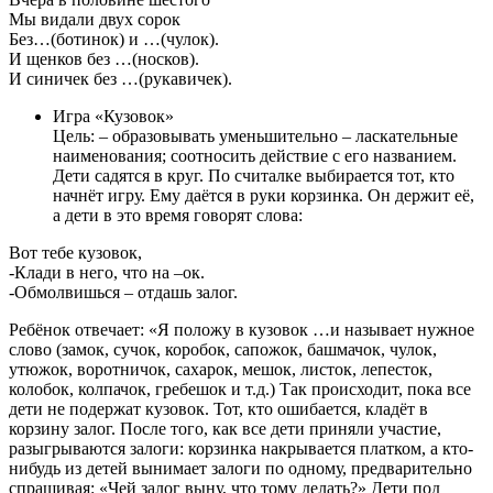
Мы видали двух сорок
Без…(ботинок) и …(чулок).
И щенков без …(носков).
И синичек без …(рукавичек).
Игра «Кузовок»
Цель: – образовывать уменьшительно – ласкательные
наименования; соотносить действие с его названием.
Дети садятся в круг. По считалке выбирается тот, кто
начнёт игру. Ему даётся в руки корзинка. Он держит её,
а дети в это время говорят слова:
Вот тебе кузовок,
-Клади в него, что на –ок.
-Обмолвишься – отдашь залог.
Ребёнок отвечает: «Я положу в кузовок …и называет нужное
слово (замок, сучок, коробок, сапожок, башмачок, чулок,
утюжок, воротничок, сахарок, мешок, листок, лепесток,
колобок, колпачок, гребешок и т.д.) Так происходит, пока все
дети не подержат кузовок. Тот, кто ошибается, кладёт в
корзину залог. После того, как все дети приняли участие,
разыгрываются залоги: корзинка накрывается платком, а кто-
нибудь из детей вынимает залоги по одному, предварительно
спрашивая: «Чей залог выну, что тому делать?» Дети под