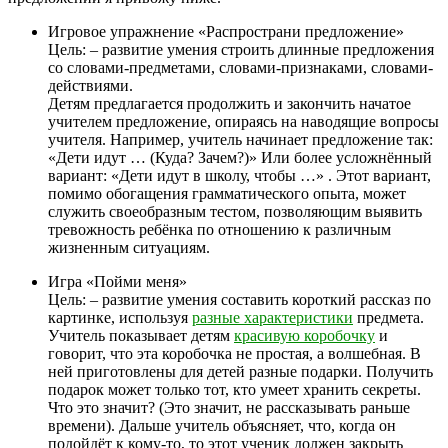
Игровое упражнение «Распространи предложение»
Цель: – развитие умения строить длинные предложения
со словами-предметами, словами-признаками, словами-
действиями.
Детям предлагается продолжить и закончить начатое
учителем предложение, опираясь на наводящие вопросы
учителя. Например, учитель начинает предложение так:
«Дети идут … (Куда? Зачем?)» Или более усложнённый
вариант: «Дети идут в школу, чтобы …» . Этот вариант,
помимо обогащения грамматического опыта, может
служить своеобразным тестом, позволяющим выявить
тревожность ребёнка по отношению к различным
жизненным ситуациям.
Игра «Пойми меня»
Цель: – развитие умения составить короткий рассказ по
картинке, используя
разные характеристики
предмета.
Учитель показывает детям
красивую коробочку
и
говорит, что эта коробочка не простая, а волшебная. В
ней приготовлены для детей разные подарки. Получить
подарок может только тот, кто умеет хранить секреты.
Что это значит? (Это значит, не рассказывать раньше
времени). Дальше учитель объясняет, что, когда он
подойдёт к кому-то, то этот ученик должен закрыть