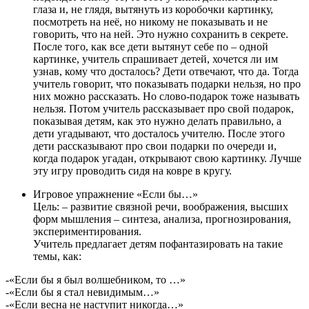
глаза и, не глядя, вытянуть из коробочки картинку,
посмотреть на неё, но никому не показывать и не
говорить, что на ней. Это нужно сохранить в секрете.
После того, как все дети вытянут себе по – одной
картинке, учитель спрашивает детей, хочется ли им
узнав, кому что досталось? Дети отвечают, что да. Тогда
учитель говорит, что показывать подарки нельзя, но про
них можно рассказать. Но слово-подарок тоже называть
нельзя. Потом учитель рассказывает про свой подарок,
показывая детям, как это нужно делать правильно, а
дети угадывают, что досталось учителю. После этого
дети рассказывают про свои подарки по очереди и,
когда подарок угадан, открывают свою картинку. Лучше
эту игру проводить сидя на ковре в кругу.
Игровое упражнение «Если бы…»
Цель: – развитие связной речи, воображения, высших
форм мышления – синтеза, анализа, прогнозирования,
экспериментирования.
Учитель предлагает детям пофантазировать на такие
темы, как:
-«Если бы я был волшебником, то …»
-«Если бы я стал невидимым…»
-«Если весна не наступит никогда…»