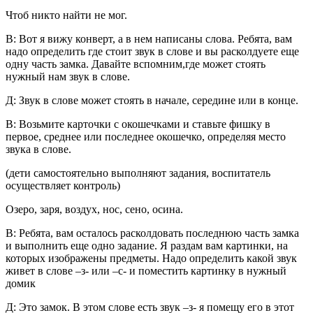
Чтоб никто найти не мог.
В:
Вот я вижу конверт, а в нем написаны слова. Ребята, вам
надо определить где стоит звук в слове и вы расколдуете еще
одну часть замка. Давайте вспомним,где может стоять
нужный нам звук в слове.
Д:
Звук в слове может стоять в начале, середине или в конце.
В:
Возьмите карточки с окошечками и ставьте фишку в
первое, среднее или последнее окошечко, определяя место
звука в слове.
(дети самостоятельно выполняют задания, воспитатель
осуществляет контроль)
Озеро, заря, воздух, нос, сено, осина.
В:
Ребята, вам осталось расколдовать последнюю часть замка
и выполнить еще одно задание. Я раздам вам картинки, на
которых изображены предметы. Надо определить какой звук
живет в слове –з- или –с- и поместить картинку в нужный
домик
Д:
Это замок. В этом слове есть звук –з- я помещу его в этот