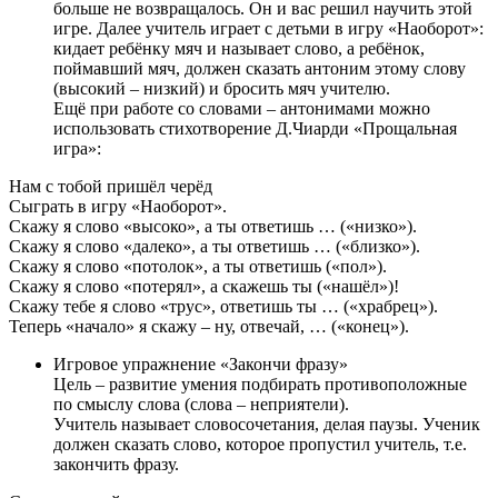
больше не возвращалось. Он и вас решил научить этой
игре. Далее учитель играет с детьми в игру «Наоборот»:
кидает ребёнку мяч и называет слово, а ребёнок,
поймавший мяч, должен сказать антоним этому слову
(высокий – низкий) и бросить мяч учителю.
Ещё при работе со словами – антонимами можно
использовать стихотворение Д.Чиарди «Прощальная
игра»:
Нам с тобой пришёл черёд
Сыграть в игру «Наоборот».
Скажу я слово «высоко», а ты ответишь … («низко»).
Скажу я слово «далеко», а ты ответишь … («близко»).
Скажу я слово «потолок», а ты ответишь («пол»).
Скажу я слово «потерял», а скажешь ты («нашёл»)!
Скажу тебе я слово «трус», ответишь ты … («храбрец»).
Теперь «начало» я скажу – ну, отвечай, … («конец»).
Игровое упражнение «Закончи фразу»
Цель – развитие умения подбирать противоположные
по смыслу слова (слова – неприятели).
Учитель называет словосочетания, делая паузы. Ученик
должен сказать слово, которое пропустил учитель, т.е.
закончить фразу.