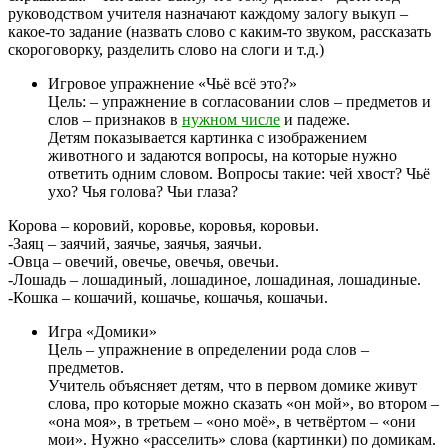
руководством учителя назначают каждому залогу выкуп –
какое-то задание (назвать слово с каким-то звуком, рассказать
скороговорку, разделить слово на слоги и т.д.)
Игровое упражнение «Чьё всё это?»
Цель: – упражнение в согласовании слов – предметов и
слов – признаков в
нужном числе
и падеже.
Детям показывается картинка с изображением
животного и задаются вопросы, на которые нужно
ответить одним словом. Вопросы такие: чей хвост? Чьё
ухо? Чья голова? Чьи глаза?
Корова – коровий, коровье, коровья, коровьи.
-Заяц – заячий, заячье, заячья, заячьи.
-Овца – овечий, овечье, овечья, овечьи.
-Лошадь – лошадиный, лошадиное, лошадиная, лошадиные.
-Кошка – кошачий, кошачье, кошачья, кошачьи.
Игра «Домики»
Цель – упражнение в определении рода слов –
предметов.
Учитель объясняет детям, что в первом домике живут
слова, про которые можно сказать «он мой», во втором –
«она моя», в третьем – «оно моё», в четвёртом – «они
мои». Нужно «расселить» слова (картинки) по домикам.