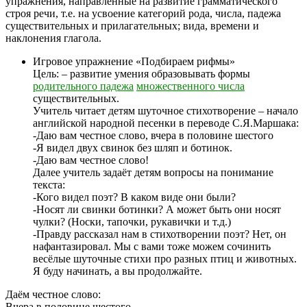
упражнения, направленные на развитие грамматического
строя речи, т.е. на усвоение категорий рода, числа, падежа
существительных и прилагательных; вида, времени и
наклонения глагола.
Игровое упражнение «Подбираем рифмы»
Цель: – развитие умения образовывать формы
родительного падежа
множественного числа
существительных.
Учитель читает детям шуточное стихотворение – начало
английской народной песенки в переводе С.Я.Маршака:
-Даю вам честное слово, вчера в половине шестого
-Я видел двух свинок без шляп и ботинок.
-Даю вам честное слово!
Далее учитель задаёт детям вопросы на понимание
текста:
-Кого видел поэт? В каком виде они были?
-Носят ли свинки ботинки? А может быть они носят
чулки? (Носки, тапочки, рукавички и т.д.)
-Правду рассказал нам в стихотворении поэт? Нет, он
нафантазировал. Мы с вами тоже можем сочинить
весёлые шуточные стихи про разных птиц и животных.
Я буду начинать, а вы продолжайте.
Даём честное слово:
Вчера в половине шестого